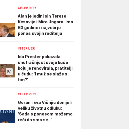
CELEBRITY
Alan je jedini sin Tereze
Kesovije i Mire Ungara: Ima
63 godine i najveći je
ponos svojih roditelja
INTERIJER
Ida Prester pokazala
unutrašnjost svoje kuće
koju je renovirala, pratitelji
u čudu: 'I muž se slaže s
tim?'
CELEBRITY
Goran i Eva Višnjić donijeli
veliku životnu odluku:
'Sada s ponosom možemo
reći da smo se...'