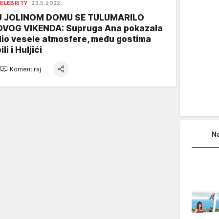
ELEBRITY
23.5.2022.
U JOLINOM DOMU SE TULUMARILO
OVOG VIKENDA: Supruga Ana pokazala
dio vesele atmosfere, među gostima
ili i Huljići
Komentiraj
Na