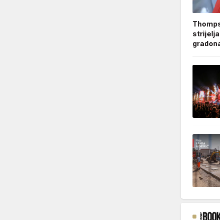
Thompso
strijelj
gradonač