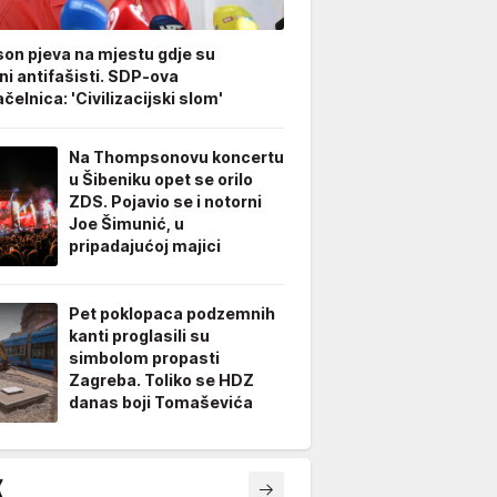
n pjeva na mjestu gdje su
ani antifašisti. SDP-ova
elnica: 'Civilizacijski slom'
Na Thompsonovu koncertu
u Šibeniku opet se orilo
ZDS. Pojavio se i notorni
Joe Šimunić, u
pripadajućoj majici
Pet poklopaca podzemnih
kanti proglasili su
simbolom propasti
Zagreba. Toliko se HDZ
danas boji Tomaševića