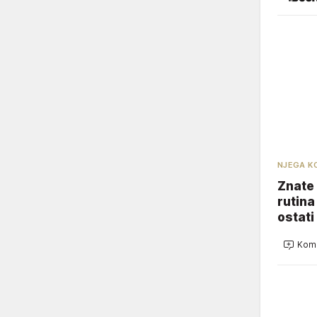
NJEGA K
Znate 
rutina
ostati
Kome