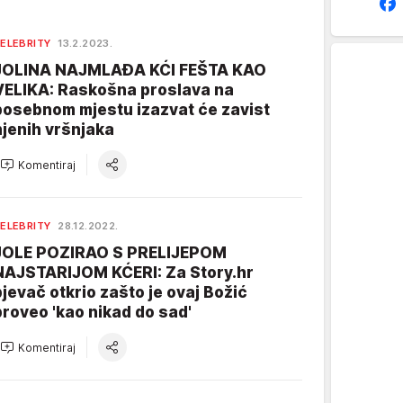
ELEBRITY
13.2.2023.
JOLINA NAJMLAĐA KĆI FEŠTA KAO
VELIKA: Raskošna proslava na
posebnom mjestu izazvat će zavist
njenih vršnjaka
Komentiraj
ELEBRITY
28.12.2022.
JOLE POZIRAO S PRELIJEPOM
NAJSTARIJOM KĆERI: Za Story.hr
pjevač otkrio zašto je ovaj Božić
proveo 'kao nikad do sad'
Komentiraj