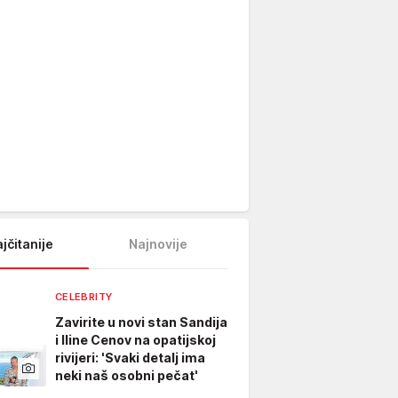
jčitanije
Najnovije
CELEBRITY
Zavirite u novi stan Sandija
i Iline Cenov na opatijskoj
rivijeri: 'Svaki detalj ima
neki naš osobni pečat'