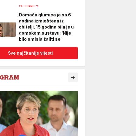
CELEBRITY
Domaća glumica je sa 6
godina izmještena iz
obitelji, 15 godina bila je u
domskom sustavu: 'Nije
bilo smisla žaliti se'
Sve najčitanije vijesti