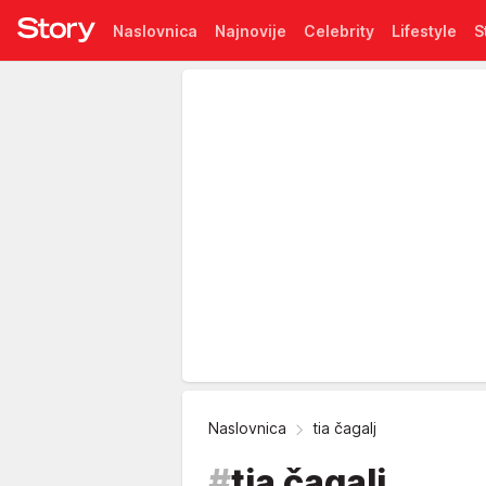
Naslovnica
Najnovije
Celebrity
Lifestyle
S
Pretplata
Naslovnica
tia čagalj
#
tia čagalj