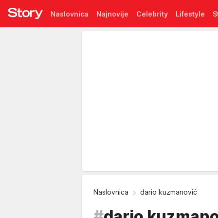
Naslovnica
Najnovije
Celebrity
Lifestyle
S
Pretplata
Naslovnica
dario kuzmanović
#
dario kuzmano