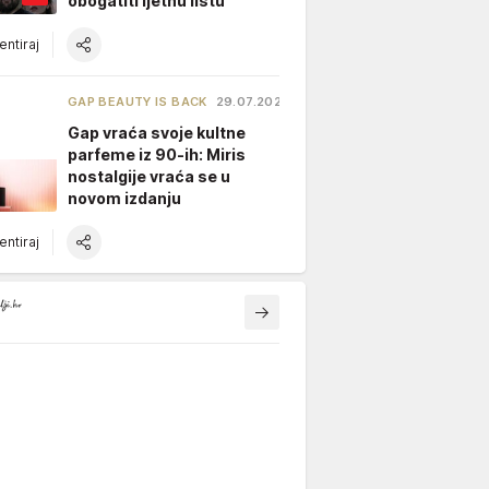
obogatiti ljetnu listu
ntiraj
GAP BEAUTY IS BACK
29.07.2026.
Gap vraća svoje kultne
parfeme iz 90-ih: Miris
nostalgije vraća se u
novom izdanju
ntiraj