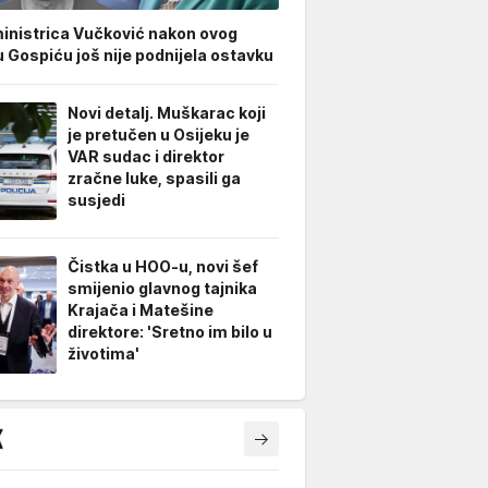
inistrica Vučković nakon ovog
u Gospiću još nije podnijela ostavku
Novi detalj. Muškarac koji
je pretučen u Osijeku je
VAR sudac i direktor
zračne luke, spasili ga
susjedi
Čistka u HOO-u, novi šef
smijenio glavnog tajnika
Krajača i Matešine
direktore: 'Sretno im bilo u
životima'