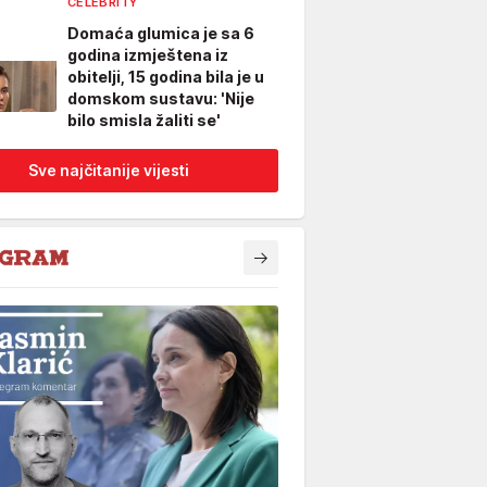
CELEBRITY
Domaća glumica je sa 6
godina izmještena iz
obitelji, 15 godina bila je u
domskom sustavu: 'Nije
bilo smisla žaliti se'
Sve najčitanije vijesti