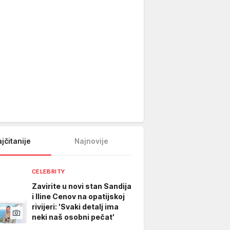
jčitanije
Najnovije
CELEBRITY
Zavirite u novi stan Sandija
i Iline Cenov na opatijskoj
rivijeri: 'Svaki detalj ima
neki naš osobni pečat'