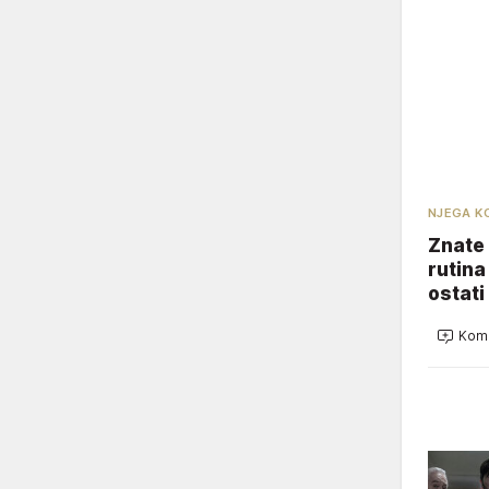
NJEGA K
Znate 
rutina
ostati
Kome