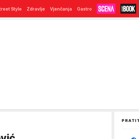
treet Style
Zdravlje
Vjenčanja
Gastro
PRATI
vić