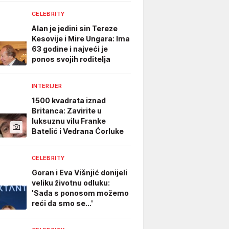
CELEBRITY
Alan je jedini sin Tereze
Kesovije i Mire Ungara: Ima
63 godine i najveći je
ponos svojih roditelja
INTERIJER
1500 kvadrata iznad
Britanca: Zavirite u
luksuznu vilu Franke
Batelić i Vedrana Ćorluke
CELEBRITY
Goran i Eva Višnjić donijeli
veliku životnu odluku:
'Sada s ponosom možemo
reći da smo se...'