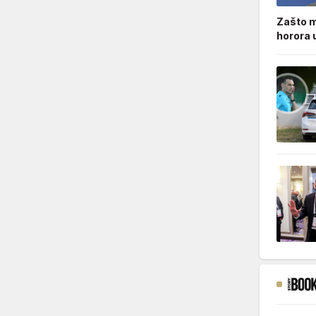
Zašto m
horora 