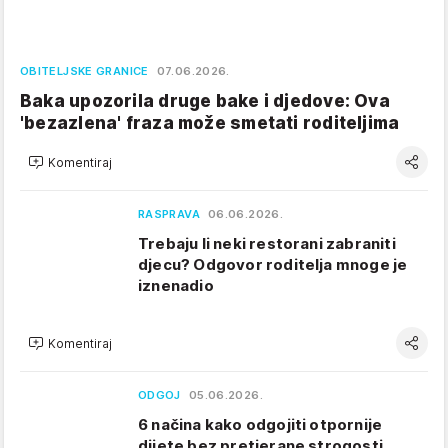
OBITELJSKE GRANICE
07.06.2026.
Baka upozorila druge bake i djedove: Ova
'bezazlena' fraza može smetati roditeljima
Komentiraj
RASPRAVA
06.06.2026.
Trebaju li neki restorani zabraniti
djecu? Odgovor roditelja mnoge je
iznenadio
Komentiraj
ODGOJ
05.06.2026.
6 načina kako odgojiti otpornije
dijete bez pretjerane strogosti