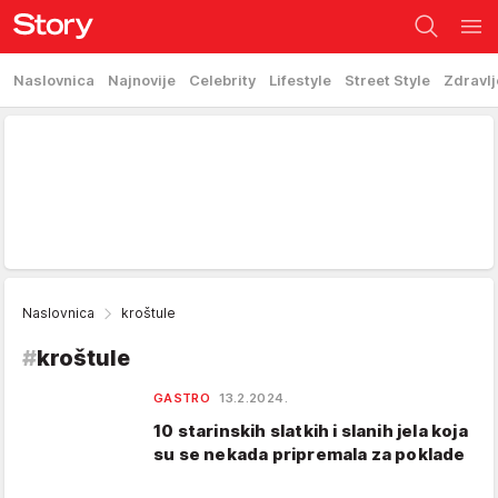
Naslovnica
Najnovije
Celebrity
Lifestyle
Street Style
Zdravlj
Naslovnica
kroštule
#
kroštule
GASTRO
13.2.2024.
10 starinskih slatkih i slanih jela koja
su se nekada pripremala za poklade