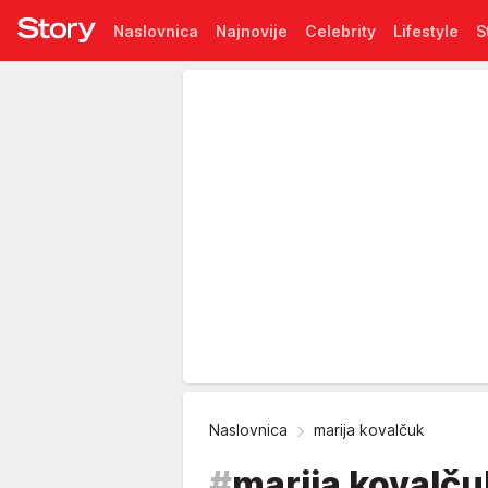
Naslovnica
Najnovije
Celebrity
Lifestyle
S
Pretplata
Naslovnica
marija kovalčuk
#
marija kovalču