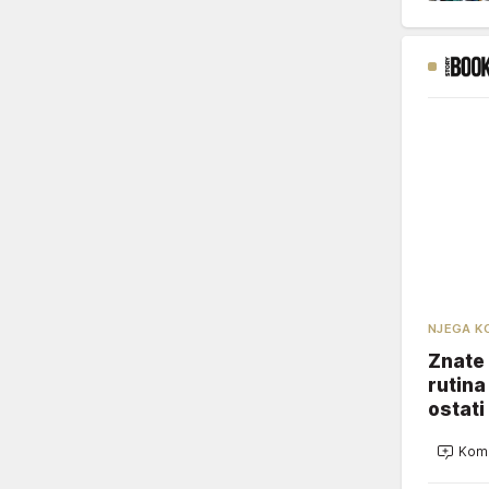
NJEGA K
Znate 
rutina
ostati
Kome