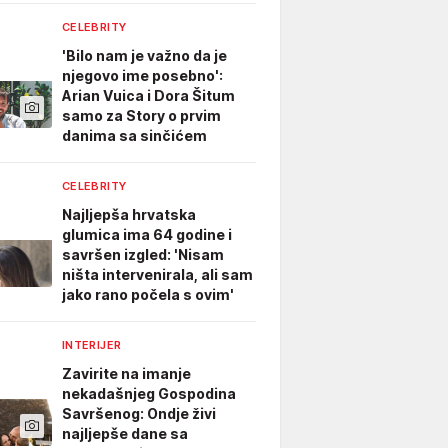
CELEBRITY
'Bilo nam je važno da je
njegovo ime posebno':
Arian Vuica i Dora Šitum
samo za Story o prvim
danima sa sinčićem
CELEBRITY
Najljepša hrvatska
glumica ima 64 godine i
savršen izgled: 'Nisam
ništa intervenirala, ali sam
jako rano počela s ovim'
INTERIJER
Zavirite na imanje
nekadašnjeg Gospodina
Savršenog: Ondje živi
najljepše dane sa