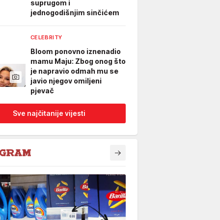
suprugom i
jednogodišnjim sinčićem
CELEBRITY
Bloom ponovno iznenadio
mamu Maju: Zbog onog što
je napravio odmah mu se
javio njegov omiljeni
pjevač
Sve najčitanije vijesti