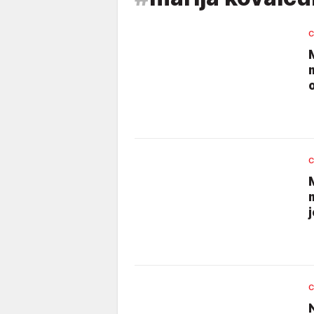
C
o
C
j
C