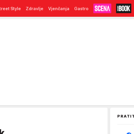
treet Style
Zdravlje
Vjenčanja
Gastro
PRATI
k