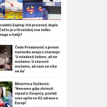
aralelni šoping: Isti proizvod, dupla
Zašto je u Hrvatskoj sve toliko
nego u Italiji?
Čedo Prodanović u prvom
nastavku eseja o starenju:
'U mladosti želimo, ali ne
možemo. U starosti
možemo, ali nam se više
ne da'
Ministrica Vučković:
'Nemamo gdje zbrinuti
otpad iz Gospića, poslali
smo upite na 62 adrese u
Europi'