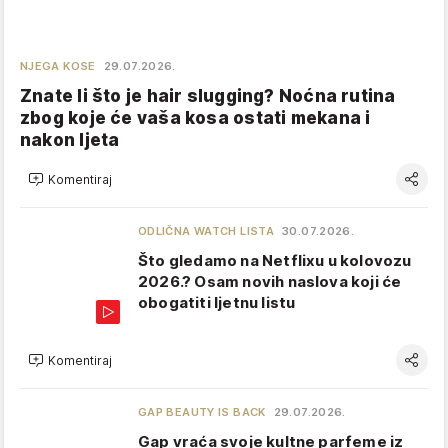
NJEGA KOSE
29.07.2026.
Znate li što je hair slugging? Noćna rutina
zbog koje će vaša kosa ostati mekana i
nakon ljeta
Komentiraj
ODLIČNA WATCH LISTA
30.07.2026.
Što gledamo na Netflixu u kolovozu
2026.? Osam novih naslova koji će
obogatiti ljetnu listu
Komentiraj
GAP BEAUTY IS BACK
29.07.2026.
Gap vraća svoje kultne parfeme iz