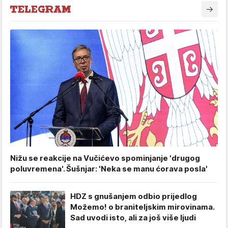
Nižu se reakcije na Vučićevo spominjanje 'drugog
poluvremena'. Šušnjar: 'Neka se manu ćorava posla'
HDZ s gnušanjem odbio prijedlog
Možemo! o braniteljskim mirovinama.
Sad uvodi isto, ali za još više ljudi