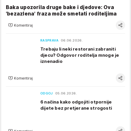
Baka upozorila druge bake i djedove: Ova
'bezazlena' fraza može smetati roditeljima
Komentiraj
RASPRAVA
06.06.2026.
Trebaju li neki restorani zabraniti
djecu? Odgovor roditelja mnoge je
iznenadio
Komentiraj
ODGOJ
05.06.2026.
6 načina kako odgojiti otpornije
dijete bez pretjerane strogosti