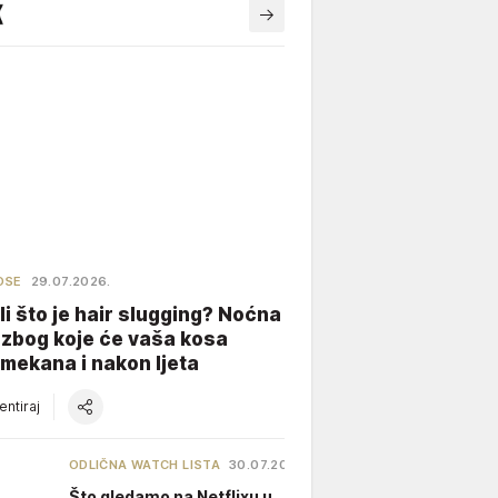
OSE
29.07.2026.
li što je hair slugging? Noćna
 zbog koje će vaša kosa
 mekana i nakon ljeta
ntiraj
ODLIČNA WATCH LISTA
30.07.2026.
Što gledamo na Netflixu u