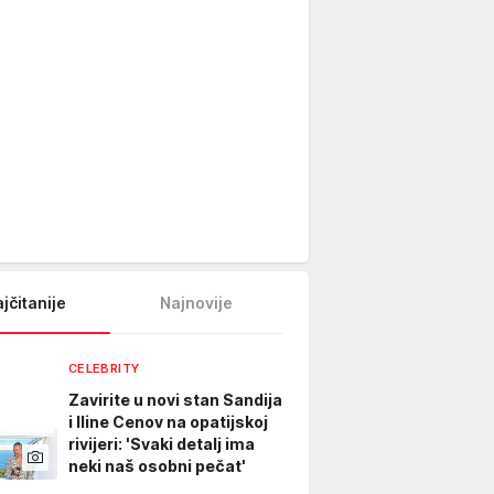
jčitanije
Najnovije
CELEBRITY
Zavirite u novi stan Sandija
i Iline Cenov na opatijskoj
rivijeri: 'Svaki detalj ima
neki naš osobni pečat'