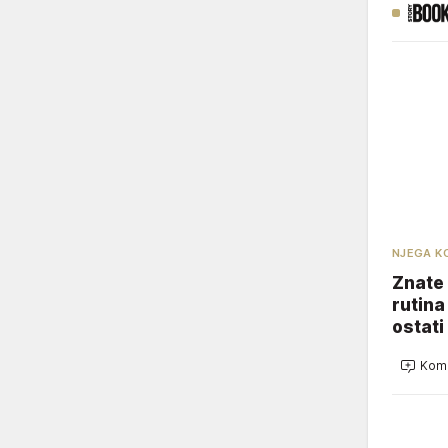
NJEGA K
Znate 
rutina
ostati
Kome