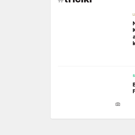
L
S
F