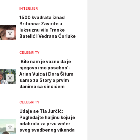
INTERIJER
1500 kvadrata iznad
Britanca: Zavirite u
luksuznu vilu Franke
Batelić i Vedrana Ćorluke
CELEBRITY
'Bilo nam je važno da je
njegovo ime posebno':
Arian Vuica i Dora Šitum
samo za Story o prvim
danima sa sinčićem
CELEBRITY
Udaje se Tia Jurčić:
Pogledajte haljinu koju je
odabrala za prvu večer
svog svadbenog vikenda