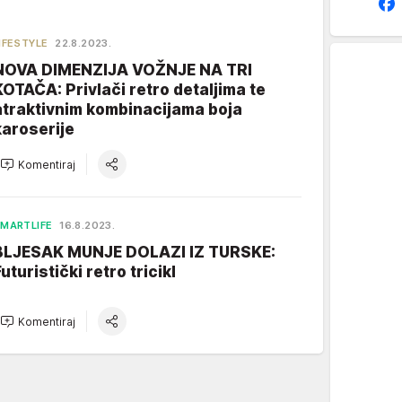
IFESTYLE
22.8.2023.
NOVA DIMENZIJA VOŽNJE NA TRI
KOTAČA: Privlači retro detaljima te
atraktivnim kombinacijama boja
karoserije
Komentiraj
MARTLIFE
16.8.2023.
BLJESAK MUNJE DOLAZI IZ TURSKE:
uturistički retro tricikl
Komentiraj