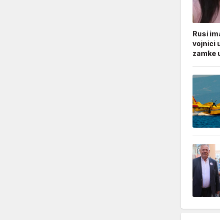
Rusi ima
vojnici 
zamke u