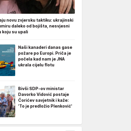
ju novu zvjersku taktiku: ukrajinski
umiru daleko od bojišta, nesvjesni
 koju su upali
Naši kanaderi danas gase
požare po Europi. Priča je
počela kad nam je JNA
ukrala cijelu flotu
Bivši SDP-ov ministar
Davorko Vidović postaje
Ćorićev savjetnik i kaže:
'To je predložio Plenković'