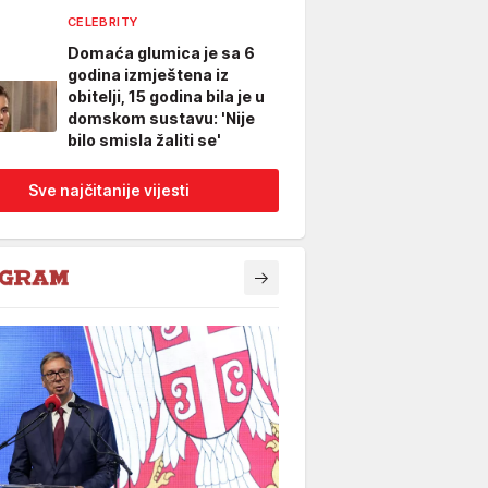
CELEBRITY
Domaća glumica je sa 6
godina izmještena iz
obitelji, 15 godina bila je u
domskom sustavu: 'Nije
bilo smisla žaliti se'
Sve najčitanije vijesti