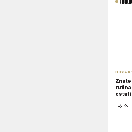
NJEGA K
Znate 
rutina
ostati
Kome