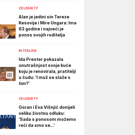
CELEBRITY
Alan je jedini sin Tereze
Kesovije i Mire Ungara: Ima
63 godine i najveći je
ponos svojih roditelja
INTERIJER
Ida Prester pokazala
unutrašnjost svoje kuće
koju je renovirala, pratitelji
u čudu: 'I muž se slaže s
tim?'
CELEBRITY
Goran i Eva Višnjić donijeli
veliku životnu odluku:
'Sada s ponosom možemo
reći da smo se...'