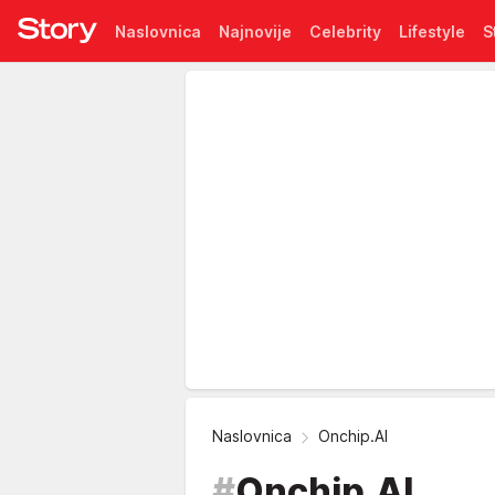
Naslovnica
Najnovije
Celebrity
Lifestyle
S
Pretplata
Naslovnica
Onchip.AI
#
Onchip.AI