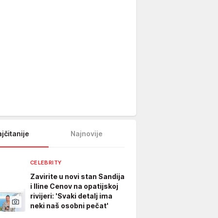
jčitanije
Najnovije
CELEBRITY
Zavirite u novi stan Sandija
i Iline Cenov na opatijskoj
rivijeri: 'Svaki detalj ima
neki naš osobni pečat'