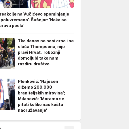
 reakcije na Vučićevo spominjanje
 poluvremena'. Šušnjar: 'Neka se
rava posla'
Tko danas ne nosi crno i ne
sluša Thompsona, nije
pravi Hrvat. Tobožnji
domoljubi tako nam
razdiru društvo
Plenković: 'Najesen
dižemo 200.000
braniteljskih mirovina';
Milanović: 'Moramo se
pitati koliko nas košta
naoružavanje'