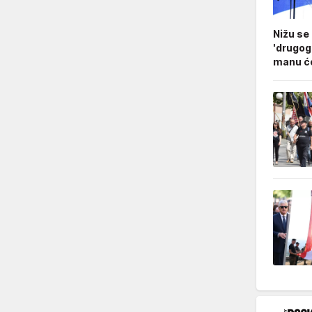
Nižu se
'drugog
manu ćo