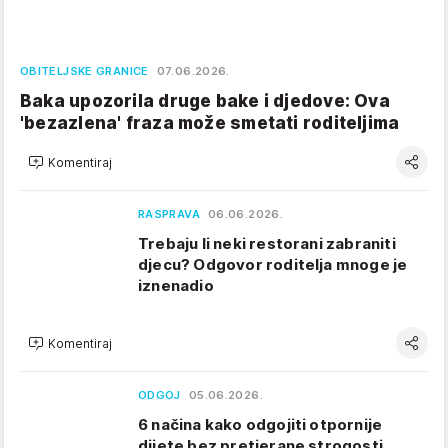
OBITELJSKE GRANICE
07.06.2026.
Baka upozorila druge bake i djedove: Ova
'bezazlena' fraza može smetati roditeljima
Komentiraj
RASPRAVA
06.06.2026.
Trebaju li neki restorani zabraniti
djecu? Odgovor roditelja mnoge je
iznenadio
Komentiraj
ODGOJ
05.06.2026.
6 načina kako odgojiti otpornije
dijete bez pretjerane strogosti