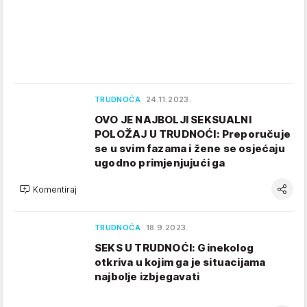
TRUDNOĆA
24.11.2023.
OVO JE NAJBOLJI SEKSUALNI
POLOŽAJ U TRUDNOĆI: Preporučuje
se u svim fazama i žene se osjećaju
ugodno primjenjujući ga
Komentiraj
TRUDNOĆA
18.9.2023.
SEKS U TRUDNOĆI: Ginekolog
otkriva u kojim ga je situacijama
najbolje izbjegavati