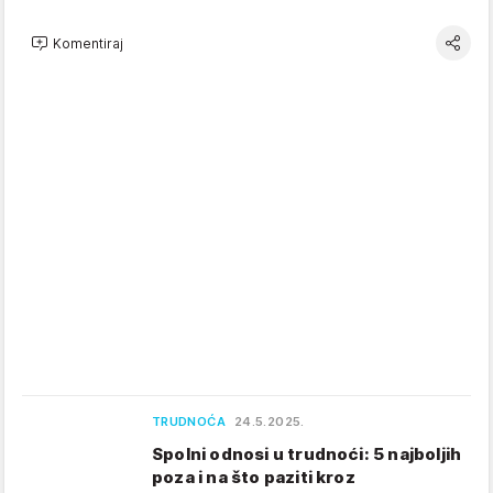
Komentiraj
TRUDNOĆA
24.5.2025.
Spolni odnosi u trudnoći: 5 najboljih
poza i na što paziti kroz