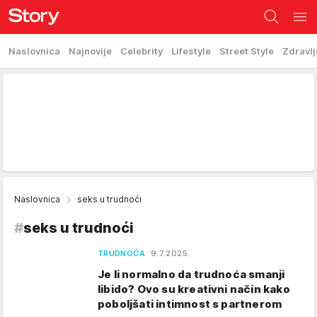
Naslovnica
Najnovije
Celebrity
Lifestyle
Street Style
Zdravlj
Naslovnica
seks u trudnoći
#
seks u trudnoći
TRUDNOĆA
9.7.2025.
Je li normalno da trudnoća smanji
libido? Ovo su kreativni način kako
poboljšati intimnost s partnerom