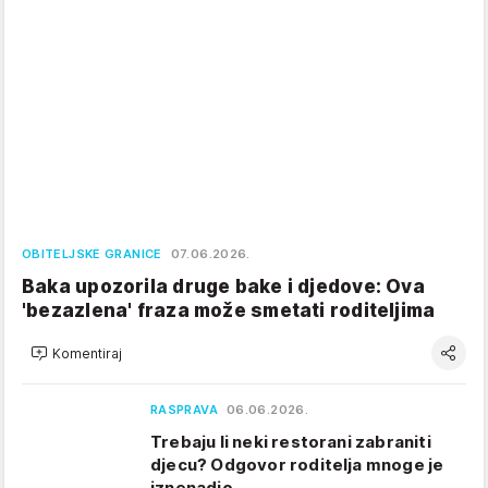
OBITELJSKE GRANICE
07.06.2026.
Baka upozorila druge bake i djedove: Ova
'bezazlena' fraza može smetati roditeljima
Komentiraj
RASPRAVA
06.06.2026.
Trebaju li neki restorani zabraniti
djecu? Odgovor roditelja mnoge je
iznenadio