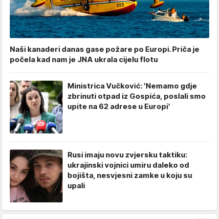
Naši kanaderi danas gase požare po Europi. Priča je
počela kad nam je JNA ukrala cijelu flotu
Ministrica Vučković: 'Nemamo gdje
zbrinuti otpad iz Gospića, poslali smo
upite na 62 adrese u Europi'
Rusi imaju novu zvjersku taktiku:
ukrajinski vojnici umiru daleko od
bojišta, nesvjesni zamke u koju su
upali