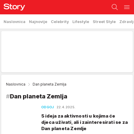
Naslovnica
Najnovije
Celebrity
Lifestyle
Street Style
Zdravlj
Naslovnica
Dan planeta Zemlja
#
Dan planeta Zemlja
ODGOJ
22.4.2025.
5 ideja za aktivnosti u kojima će
djeca uživati, ali i zainteresirati se za
Dan planeta Zemlje