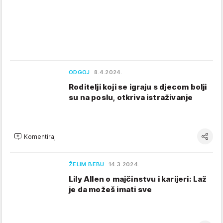
ODGOJ
8.4.2024.
Roditelji koji se igraju s djecom bolji
su na poslu, otkriva istraživanje
Komentiraj
ŽELIM BEBU
14.3.2024.
Lily Allen o majčinstvu i karijeri: Laž
je da možeš imati sve