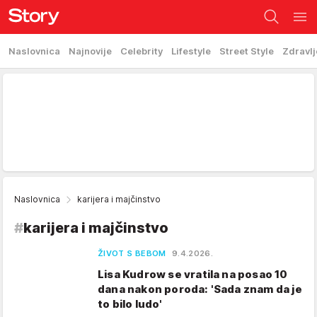
Naslovnica
Najnovije
Celebrity
Lifestyle
Street Style
Zdravlj
Naslovnica
karijera i majčinstvo
#
karijera i majčinstvo
ŽIVOT S BEBOM
9.4.2026.
Lisa Kudrow se vratila na posao 10
dana nakon poroda: 'Sada znam da je
to bilo ludo'