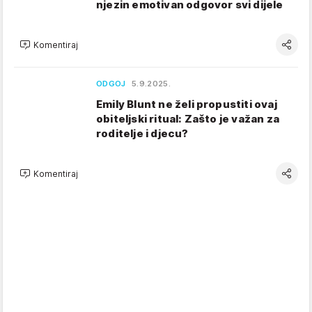
njezin emotivan odgovor svi dijele
Komentiraj
ODGOJ
5.9.2025.
Emily Blunt ne želi propustiti ovaj
obiteljski ritual: Zašto je važan za
roditelje i djecu?
Komentiraj