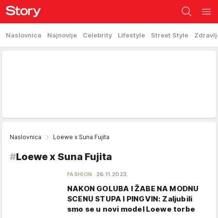
Naslovnica
Najnovije
Celebrity
Lifestyle
Street Style
Zdravlj
Naslovnica
Loewe x Suna Fujita
#
Loewe x Suna Fujita
FASHION
26.11.2023.
NAKON GOLUBA I ŽABE NA MODNU
SCENU STUPA I PINGVIN: Zaljubili
smo se u novi model Loewe torbe