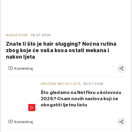
NJEGA KOSE
29.07.2026.
Znate li što je hair slugging? Noćna rutina
zbog koje će vaša kosa ostati mekana i
nakon ljeta
Komentiraj
ODLIČNA WATCH LISTA
30.07.2026.
Što gledamo na Netflixu u kolovozu
2026.? Osam novih naslova koji će
obogatiti ljetnu listu
Komentiraj