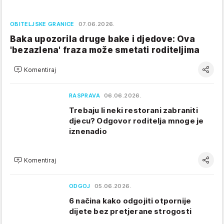
OBITELJSKE GRANICE
07.06.2026.
Baka upozorila druge bake i djedove: Ova
'bezazlena' fraza može smetati roditeljima
Komentiraj
RASPRAVA
06.06.2026.
Trebaju li neki restorani zabraniti
djecu? Odgovor roditelja mnoge je
iznenadio
Komentiraj
ODGOJ
05.06.2026.
6 načina kako odgojiti otpornije
dijete bez pretjerane strogosti