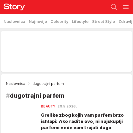
Naslovnica
Najnovije
Celebrity
Lifestyle
Street Style
Zdravlj
Naslovnica
dugotrajni parfem
#
dugotrajni parfem
BEAUTY
29.5.2026.
Greške zbog kojih vam parfem brzo
ishlapi: Ako radite ovo, ni najskuplji
parfemi neće vam trajati dugo