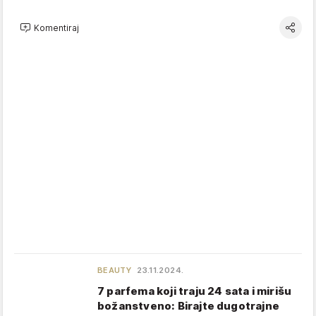
Komentiraj
BEAUTY
23.11.2024.
7 parfema koji traju 24 sata i mirišu
božanstveno: Birajte dugotrajne