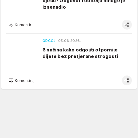
djecu? Odgovor roditelja mnoge je
iznenadio
Komentiraj
ODGOJ
05.06.2026.
6 načina kako odgojiti otpornije
dijete bez pretjerane strogosti
Komentiraj