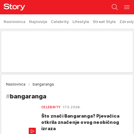
Naslovnica
Najnovije
Celebrity
Lifestyle
Street Style
Zdravlj
Naslovnica
bangaranga
#
bangaranga
CELEBRITY
17.5.2026.
Što znači Bangaranga? Pjevačica
otkrila značenje ovog neobičnog
izraza