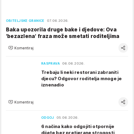
OBITELJSKE GRANICE
07.06.2026.
Baka upozorila druge bake i djedove: Ova
'bezazlena' fraza može smetati roditeljima
Komentiraj
RASPRAVA
06.06.2026.
Trebaju li neki restorani zabraniti
djecu? Odgovor roditelja mnoge je
iznenadio
Komentiraj
ODGOJ
05.06.2026.
6 načina kako odgojiti otpornije
dijete bez pretjerane strogosti