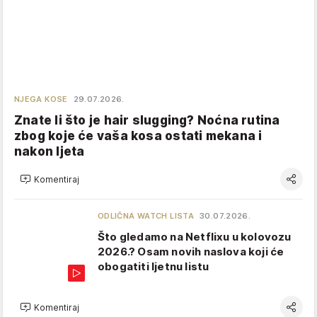
NJEGA KOSE
29.07.2026.
Znate li što je hair slugging? Noćna rutina
zbog koje će vaša kosa ostati mekana i
nakon ljeta
Komentiraj
ODLIČNA WATCH LISTA
30.07.2026.
Što gledamo na Netflixu u kolovozu
2026.? Osam novih naslova koji će
obogatiti ljetnu listu
Komentiraj