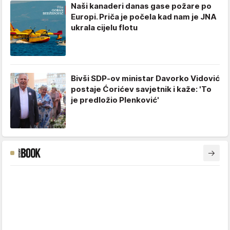
Naši kanaderi danas gase požare po
Europi. Priča je počela kad nam je JNA
ukrala cijelu flotu
Bivši SDP-ov ministar Davorko Vidović
postaje Ćorićev savjetnik i kaže: 'To
je predložio Plenković'