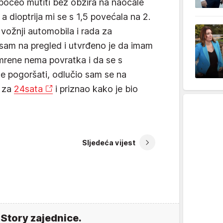
 počeo mutiti bez obzira na naočale
 a dioptrija mi se s 1,5 povećala na 2.
i vožnji automobila i rada za
 sam na pregled i utvrđeno je da imam
mrene nema povratka i da se s
 pogoršati, odlučio sam se na
č za
24sata
i priznao kako je bio
Sljedeća vijest
 Story zajednice.