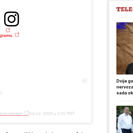
agramu.
Dvije g
nervoza
sada ok
(@nenobelan)
Kol 12, 2018 u 4:11 PDT