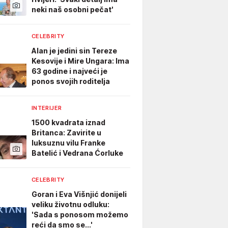
neki naš osobni pečat'
CELEBRITY
Alan je jedini sin Tereze
Kesovije i Mire Ungara: Ima
63 godine i najveći je
ponos svojih roditelja
INTERIJER
1500 kvadrata iznad
Britanca: Zavirite u
luksuznu vilu Franke
Batelić i Vedrana Ćorluke
CELEBRITY
Goran i Eva Višnjić donijeli
veliku životnu odluku:
'Sada s ponosom možemo
reći da smo se...'