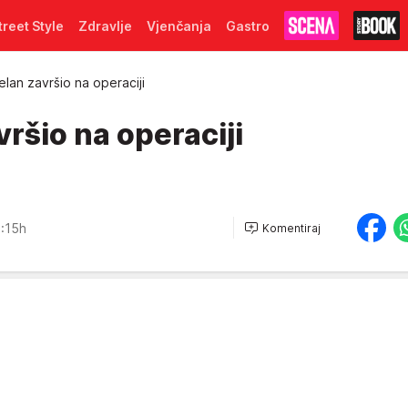
treet Style
Zdravlje
Vjenčanja
Gastro
lan završio na operaciji
ršio na operaciji
:15h
Komentiraj