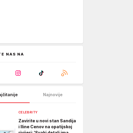
TE NAS NA
jčitanije
Najnovije
CELEBRITY
Zavirite u novi stan Sandija
i Iline Cenov na opatijskoj
rivijeri: 'Svaki detalj ima