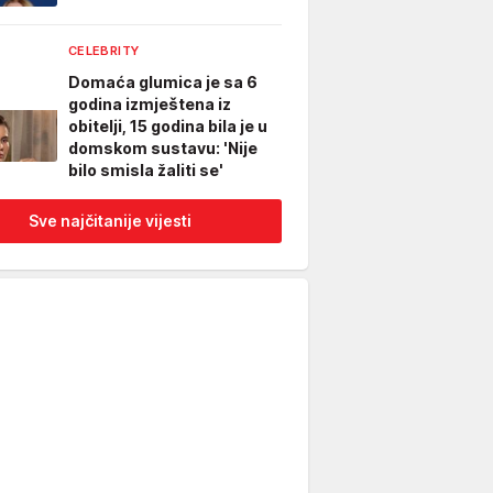
CELEBRITY
Domaća glumica je sa 6
godina izmještena iz
obitelji, 15 godina bila je u
domskom sustavu: 'Nije
bilo smisla žaliti se'
Sve najčitanije vijesti