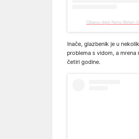
Objavu dijeli Neno Belan 
Inače, glazbenik je u nekol
problema s vidom, a mrena m
četiri godine.