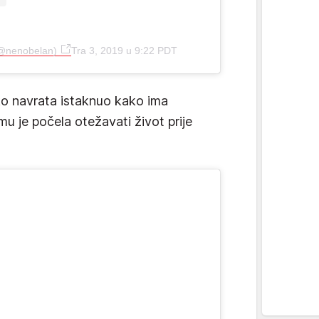
(@nenobelan)
Tra 3, 2019 u 9:22 PDT
iko navrata istaknuo kako ima
u je počela otežavati život prije