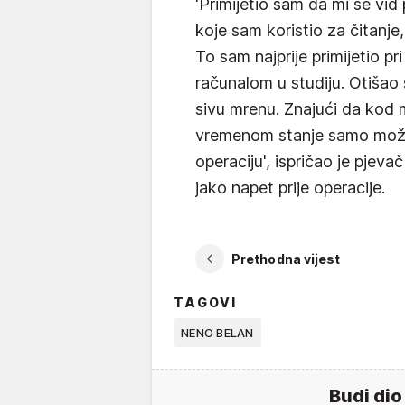
'Primijetio sam da mi se vid
koje sam koristio za čitanje,
To sam najprije primijetio pr
računalom u studiju. Otišao
sivu mrenu. Znajući da kod 
vremenom stanje samo može
operaciju', ispričao je pjeva
jako napet prije operacije.
Prethodna vijest
TAGOVI
NENO BELAN
Budi dio