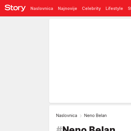
Naslovnica
Najnovije
Celebrity
Lifestyle
S
Pretplata
Naslovnica
Neno Belan
#
Neno Belan