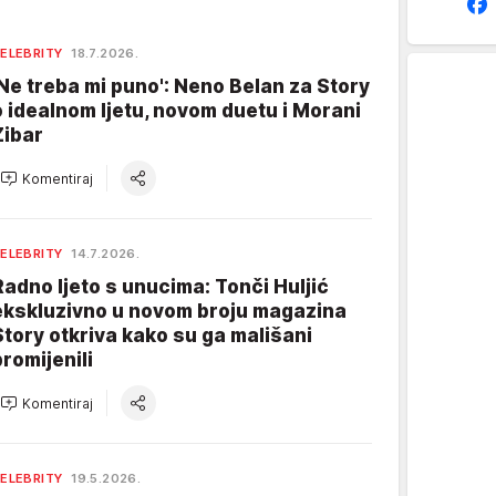
ELEBRITY
18.7.2026.
'Ne treba mi puno': Neno Belan za Story
o idealnom ljetu, novom duetu i Morani
Zibar
Komentiraj
ELEBRITY
14.7.2026.
Radno ljeto s unucima: Tonči Huljić
ekskluzivno u novom broju magazina
Story otkriva kako su ga mališani
promijenili
Komentiraj
ELEBRITY
19.5.2026.