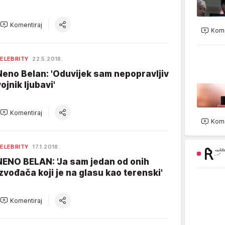
Komentiraj
Kome
ELEBRITY
22.5.2018.
Neno Belan: 'Oduvijek sam nepopravljiv
ojnik ljubavi'
Komentiraj
Kome
ELEBRITY
17.1.2018.
NENO BELAN: 'Ja sam jedan od onih
izvođača koji je na glasu kao terenski'
Komentiraj