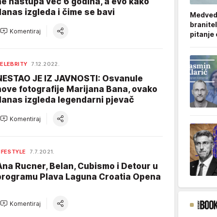
ne nastupa već 6 godina, a evo kako
danas izgleda i čime se bavi
Medved
branitel
Komentiraj
pitanje
ELEBRITY
7.12.2022.
NESTAO JE IZ JAVNOSTI: Osvanule
nove fotografije Marijana Bana, ovako
danas izgleda legendarni pjevač
Komentiraj
IFESTYLE
7.7.2021.
Ana Rucner, Belan, Cubismo i Detour u
programu Plava Laguna Croatia Opena
Komentiraj