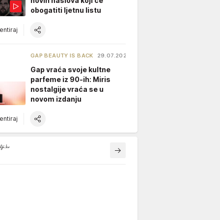
novih naslova koji će
obogatiti ljetnu listu
ntiraj
GAP BEAUTY IS BACK
29.07.2026.
Gap vraća svoje kultne
parfeme iz 90-ih: Miris
nostalgije vraća se u
novom izdanju
ntiraj