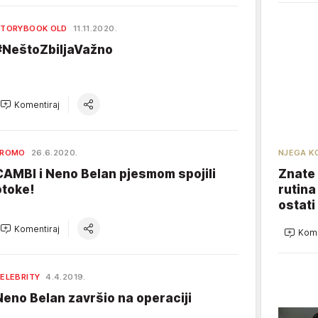
TORYBOOK OLD
11.11.2020.
#NeštoZbiljaVažno
Komentiraj
NJEGA K
PROMO
26.6.2020.
Znate 
CAMBI i Neno Belan pjesmom spojili
rutina
otoke!
ostati
Komentiraj
Kome
ELEBRITY
4.4.2019.
Neno Belan završio na operaciji