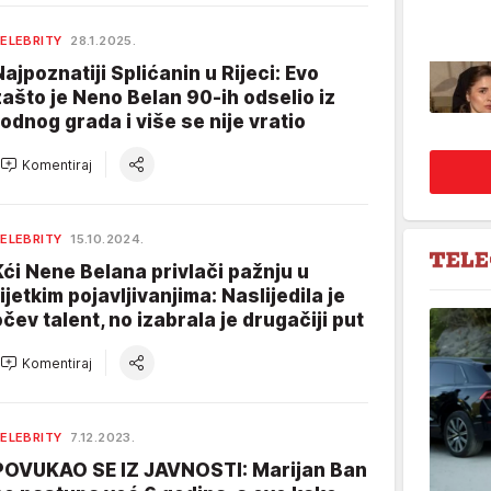
ELEBRITY
28.1.2025.
Najpoznatiji Splićanin u Rijeci: Evo
zašto je Neno Belan 90-ih odselio iz
rodnog grada i više se nije vratio
Komentiraj
ELEBRITY
15.10.2024.
Kći Nene Belana privlači pažnju u
rijetkim pojavljivanjima: Naslijedila je
očev talent, no izabrala je drugačiji put
Komentiraj
ELEBRITY
7.12.2023.
POVUKAO SE IZ JAVNOSTI: Marijan Ban