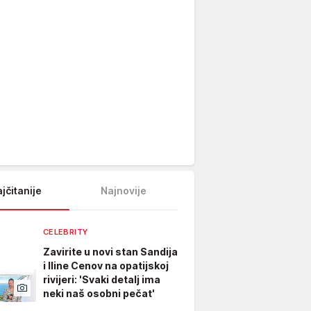
jčitanije
Najnovije
CELEBRITY
Zavirite u novi stan Sandija
i Iline Cenov na opatijskoj
rivijeri: 'Svaki detalj ima
neki naš osobni pečat'