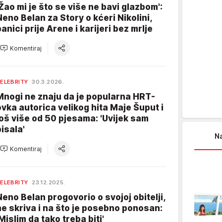
'Žao mi je što se više ne bavi glazbom':
Neno Belan za Story o kćeri Nikolini,
panici prije Arene i karijeri bez mrlje
Komentiraj
ELEBRITY
30.3.2026.
Mnogi ne znaju da je popularna HRT-
ovka autorica velikog hita Maje Šuput i
još više od 50 pjesama: 'Uvijek sam
pisala'
Na
Komentiraj
ELEBRITY
23.12.2025.
Neno Belan progovorio o svojoj obitelji,
ne skriva i na što je posebno ponosan:
'Mislim da tako treba biti'