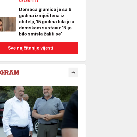
CELEBRITY
Domaća glumica je sa 6
godina izmještena iz
obitelji, 15 godina bila je u
domskom sustavu: 'Nije
bilo smisla žaliti se'
Sve najčitanije vijesti