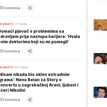
Komentiraj
ELEBRITY
1.7.2025.
Domaći pjevač o problemima sa
zdravljem prije nastupa karijere: 'Hvala
svim doktorima koji su mi pomogli'
Komentiraj
ELEBRITY
8.3.2025.
'Nisam nikada bio sklon estradnim
igrama': Neno Belan za Story o
koncertu u zagrebačkoj Areni, ljubavi i
kćeri Nikolini
Komentiraj