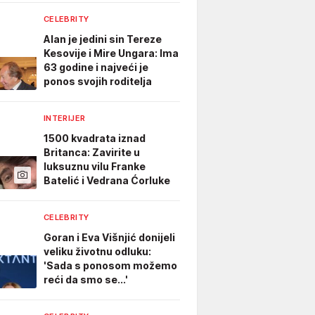
CELEBRITY
Alan je jedini sin Tereze
Kesovije i Mire Ungara: Ima
63 godine i najveći je
ponos svojih roditelja
INTERIJER
1500 kvadrata iznad
Britanca: Zavirite u
luksuznu vilu Franke
Batelić i Vedrana Ćorluke
CELEBRITY
Goran i Eva Višnjić donijeli
veliku životnu odluku:
'Sada s ponosom možemo
reći da smo se...'