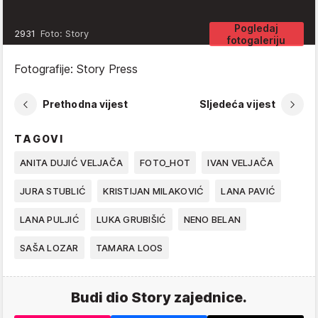
Pogledaj
2931
Foto: Story
fotogaleriju
Fotografije: Story Press
Prethodna vijest
Sljedeća vijest
TAGOVI
ANITA DUJIĆ VELJAČA
FOTO_HOT
IVAN VELJAČA
JURA STUBLIĆ
KRISTIJAN MILAKOVIĆ
LANA PAVIĆ
LANA PULJIĆ
LUKA GRUBIŠIĆ
NENO BELAN
SAŠA LOZAR
TAMARA LOOS
Budi dio Story zajednice.