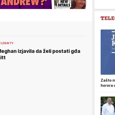
ELEBRITY
eghan izjavila da želi postati gđa
itt
Zašto m
horora 