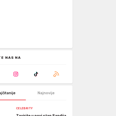
TE NAS NA
jčitanije
Najnovije
CELEBRITY
Zavirite u novi stan Sandija