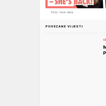
Foto: new idea
POVEZANE VIJESTI
C
M
P