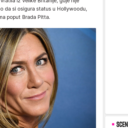
atila iz Velike Britanije, gdje nije
ko da si osigura status u Hollywoodu,
ama poput Brada Pitta.