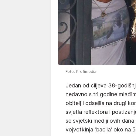
Foto: Profimedia
Jedan od ciljeva 38-godišn
nedavno s tri godine mlađim
obitelj i odselila na drugi k
svjetla reflektora i postiza
se svjetski mediji ovih dana p
vojvotkinja 'bacila' oko na 