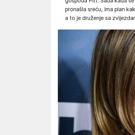
gospođa Pitt. Sada kada se vr
pronašla sreću, ima plan ka
a to je druženje sa zvijezd