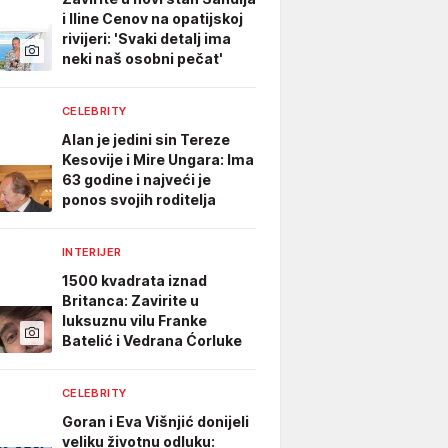
i Iline Cenov na opatijskoj
rivijeri: 'Svaki detalj ima
neki naš osobni pečat'
CELEBRITY
Alan je jedini sin Tereze
Kesovije i Mire Ungara: Ima
63 godine i najveći je
ponos svojih roditelja
INTERIJER
1500 kvadrata iznad
Britanca: Zavirite u
luksuznu vilu Franke
Batelić i Vedrana Ćorluke
CELEBRITY
Goran i Eva Višnjić donijeli
veliku životnu odluku: