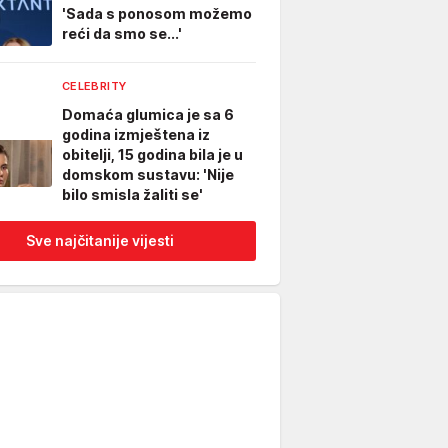
'Sada s ponosom možemo
reći da smo se...'
CELEBRITY
Domaća glumica je sa 6
godina izmještena iz
obitelji, 15 godina bila je u
domskom sustavu: 'Nije
bilo smisla žaliti se'
Sve najčitanije vijesti