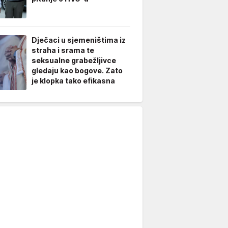
Dječaci u sjemeništima iz
straha i srama te
seksualne grabežljivce
gledaju kao bogove. Zato
je klopka tako efikasna