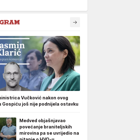
inistrica Vučković nakon ovog
u Gospiću još nije podnijela ostavku
Medved objašnjavao
povećanje braniteljskih
mirovina pa se uvrijedio na
pitanje o HVO-u