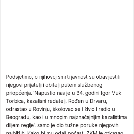
Podsjetimo, o njihovoj smrti javnost su obavijestili
njegovi prijatelji i obitelj putem službenog
priopćenja. 'Napustio nas je u 34. godini Igor Vuk
Torbica, kazališni redatelj. Rođen u Drvaru,
odrastao u Rovinju, školovao se i živio i radio u
Beogradu, kao i u mnogim najznačajnijim kazalištima
diljem regije', samo je dio tužne poruke njegovih
najbližih. Kako bi mu odali počast, ZKM je otkazao