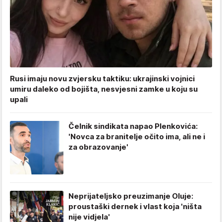
Rusi imaju novu zvjersku taktiku: ukrajinski vojnici
umiru daleko od bojišta, nesvjesni zamke u koju su
upali
Čelnik sindikata napao Plenkovića:
'Novca za branitelje očito ima, ali ne i
za obrazovanje'
Neprijateljsko preuzimanje Oluje:
proustaški dernek i vlast koja 'ništa
nije vidjela'