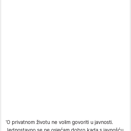
'
O privatnom životu ne volim govoriti u javnosti.
Jednostavno se ne osjećam dobro kada s javnošću