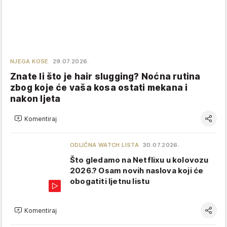
NJEGA KOSE
29.07.2026.
Znate li što je hair slugging? Noćna rutina
zbog koje će vaša kosa ostati mekana i
nakon ljeta
Komentiraj
ODLIČNA WATCH LISTA
30.07.2026.
Što gledamo na Netflixu u kolovozu
2026.? Osam novih naslova koji će
obogatiti ljetnu listu
Komentiraj