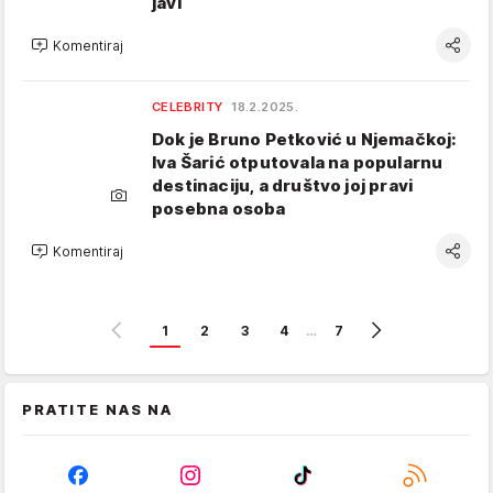
javi
Komentiraj
CELEBRITY
18.2.2025.
Dok je Bruno Petković u Njemačkoj:
Iva Šarić otputovala na popularnu
destinaciju, a društvo joj pravi
posebna osoba
Komentiraj
1
2
3
4
…
7
PRATITE NAS NA