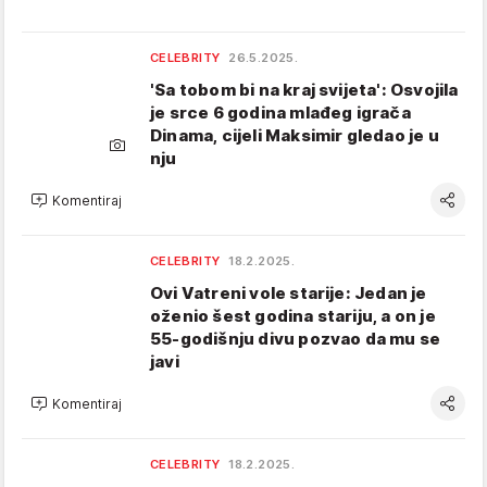
CELEBRITY
26.5.2025.
'Sa tobom bi na kraj svijeta': Osvojila
je srce 6 godina mlađeg igrača
Dinama, cijeli Maksimir gledao je u
nju
Komentiraj
CELEBRITY
18.2.2025.
Ovi Vatreni vole starije: Jedan je
oženio šest godina stariju, a on je
55-godišnju divu pozvao da mu se
javi
Komentiraj
CELEBRITY
18.2.2025.