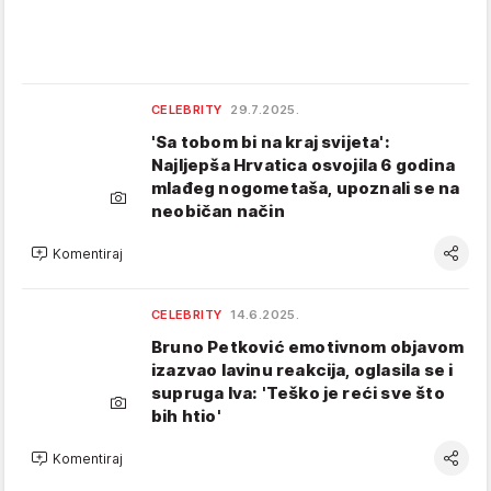
CELEBRITY
29.7.2025.
'Sa tobom bi na kraj svijeta':
Najljepša Hrvatica osvojila 6 godina
mlađeg nogometaša, upoznali se na
neobičan način
Komentiraj
CELEBRITY
14.6.2025.
Bruno Petković emotivnom objavom
izazvao lavinu reakcija, oglasila se i
supruga Iva: 'Teško je reći sve što
bih htio'
Komentiraj