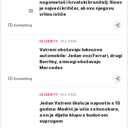
nogometaš i hrvatski branitelj: Sinov
je najveći kritičar, ali ovu njegovu
vrlinu ističe
Komentiraj
CELEBRITY
18.2.2025.
Vatreni obožavaju luksuzne
automobile: Jedan vozi Ferrari, drugi
Bentley, a mnogi obožavaju
Mercedes
Komentiraj
CELEBRITY
18.2.2025.
Jedan Vatreni školu je napustio s 15
godina: Modrić je učio za konobara,
a on je dijelio klupu s budućom
suprugom