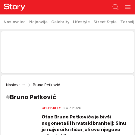
Naslovnica
Najnovije
Celebrity
Lifestyle
Street Style
Zdravlj
Naslovnica
Bruno Petković
#
Bruno Petković
CELEBRITY
26.7.2026.
Otac Brune Petkovića je bivši
nogometaš i hrvatski branitelj: Sinu
je najveći kritičar, ali ovu njegovu