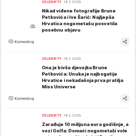
CELEBRITY
18.2.2025.
Nikad viđene fotografije Brune
Petkovića i Ive Šarić: Najljepša
Hrvatica nogometašu posvetila
posebnu objavu
Komentiraj
CELEBRITY
18.2.2025.
Ona je bivša djevojka Brune
Petkovića: Unuka je najbogatije
Hrvatice i nekadašnja prva pratilja
Miss Universe
Komentiraj
CELEBRITY
18.2.2025.
Zarađuje 10 milijuna eura godišnje, a
vozi Golfa: Domaći nogometaši vole