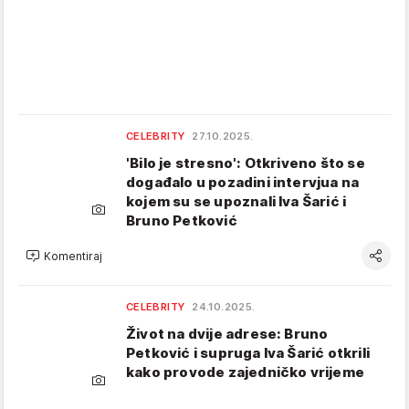
CELEBRITY
27.10.2025.
'Bilo je stresno': Otkriveno što se
događalo u pozadini intervjua na
kojem su se upoznali Iva Šarić i
Bruno Petković
Komentiraj
CELEBRITY
24.10.2025.
Život na dvije adrese: Bruno
Petković i supruga Iva Šarić otkrili
kako provode zajedničko vrijeme