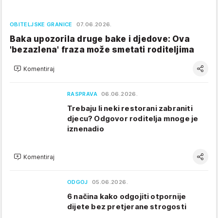
OBITELJSKE GRANICE
07.06.2026.
Baka upozorila druge bake i djedove: Ova
'bezazlena' fraza može smetati roditeljima
Komentiraj
RASPRAVA
06.06.2026.
Trebaju li neki restorani zabraniti
djecu? Odgovor roditelja mnoge je
iznenadio
Komentiraj
ODGOJ
05.06.2026.
6 načina kako odgojiti otpornije
dijete bez pretjerane strogosti