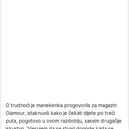
O trudnoći je manekenka progovorila za magazin
Glamour, istaknuvši kako je čekati dijete po treći
puta, pogotovo u ovom razdoblju, sasvim drugačije
iskustvo. 'Vjerujem da se stvari dogode kada se