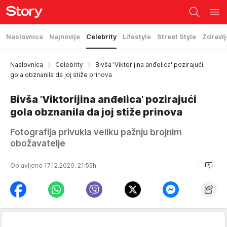
Naslovnica
Najnovije
Celebrity
Lifestyle
Street Style
Zdravlj
Naslovnica
Celebrity
Bivša 'Viktorijina anđelica' pozirajući
gola obznanila da joj stiže prinova
Bivša 'Viktorijina anđelica' pozirajući
gola obznanila da joj stiže prinova
Fotografija privukla veliku pažnju brojnim
obožavatelje
Objavljeno 17.12.2020. 21:55h