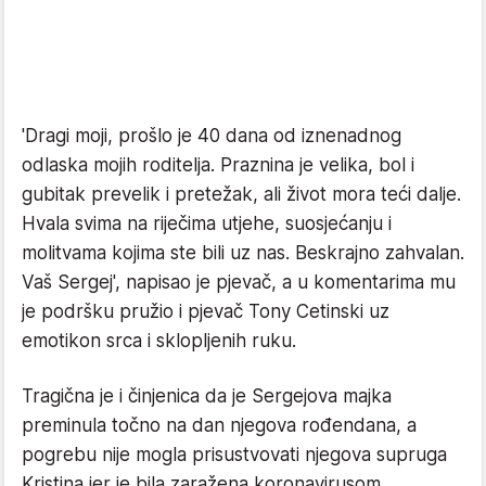
'Dragi moji, prošlo je 40 dana od iznenadnog
odlaska mojih roditelja. Praznina je velika, bol i
gubitak prevelik i pretežak, ali život mora teći dalje.
Hvala svima na riječima utjehe, suosjećanju i
molitvama kojima ste bili uz nas. Beskrajno zahvalan.
Vaš Sergej', napisao je pjevač, a u komentarima mu
je podršku pružio i pjevač Tony Cetinski uz
emotikon srca i sklopljenih ruku.
Tragična je i činjenica da je Sergejova majka
preminula točno na dan njegova rođendana, a
pogrebu nije mogla prisustvovati njegova supruga
Kristina jer je bila zaražena koronavirusom.