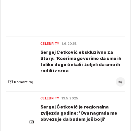
CELEBRITY
1.6.2025.
Sergej Ćetković ekskluzivno za
Story: 'Kćerima govorimo da smo ih
toliko dugo čekali i željeli da smo ih
rodili iz srca'
Komentiraj
CELEBRITY
13.5.2025.
Sergej Ćetković je regionalna
zvijezda godine: 'Ova nagrada me
obvezuje da budem još bolji'