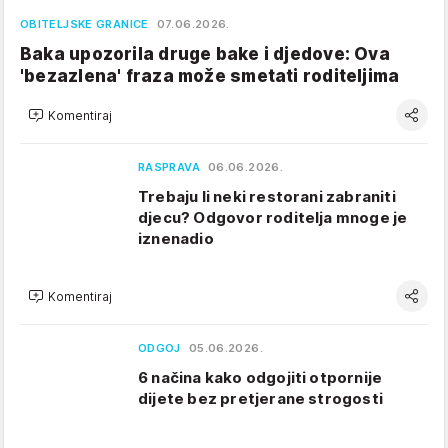
OBITELJSKE GRANICE
07.06.2026.
Baka upozorila druge bake i djedove: Ova
'bezazlena' fraza može smetati roditeljima
Komentiraj
RASPRAVA
06.06.2026.
Trebaju li neki restorani zabraniti
djecu? Odgovor roditelja mnoge je
iznenadio
Komentiraj
ODGOJ
05.06.2026.
6 načina kako odgojiti otpornije
dijete bez pretjerane strogosti