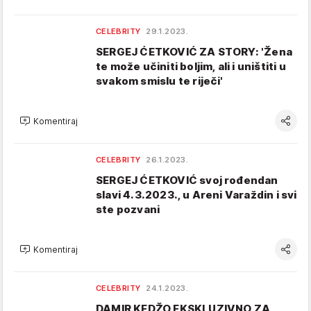
CELEBRITY
29.1.2023.
SERGEJ ĆETKOVIĆ ZA STORY: 'Žena
te može učiniti boljim, ali i uništiti u
svakom smislu te riječi'
Komentiraj
CELEBRITY
26.1.2023.
SERGEJ ĆETKOVIĆ svoj rođendan
slavi 4.3.2023., u Areni Varaždin i svi
ste pozvani
Komentiraj
CELEBRITY
24.1.2023.
DAMIR KEDŽO EKSKLUZIVNO ZA