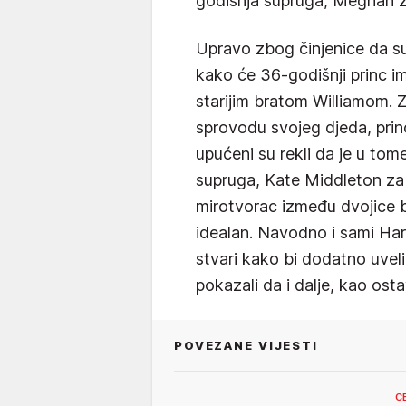
godišnja supruga, Meghan zn
Upravo zbog činjenice da sup
kako će 36-godišnji princ im
starijim bratom Williamom. Za
sprovodu svojeg djeda, princ
upućeni su rekli da je u tom
supruga, Kate Middleton za k
mirotvorac između dvojice b
idealan. Navodno i sami Harry
stvari kako bi dodatno uvel
pokazali da i dalje, kao osta
POVEZANE VIJESTI
C