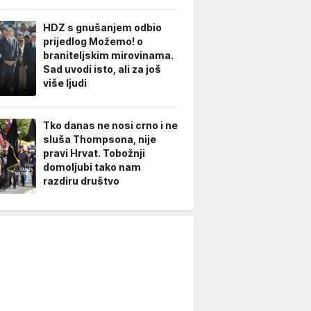
HDZ s gnušanjem odbio
prijedlog Možemo! o
braniteljskim mirovinama.
Sad uvodi isto, ali za još
više ljudi
Tko danas ne nosi crno i ne
sluša Thompsona, nije
pravi Hrvat. Tobožnji
domoljubi tako nam
razdiru društvo