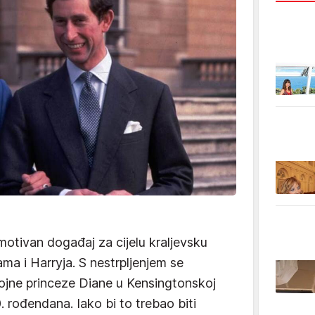
otivan događaj za cijelu kraljevsku
ama i Harryja. S nestrpljenjem se
kojne princeze Diane u Kensingtonskoj
 rođendana. Iako bi to trebao biti