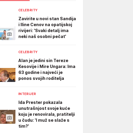
CELEBRITY
Zavirite u novi stan Sandija
i Iline Cenov na opatijskoj
rivijeri: 'Svaki detalj ima
neki naš osobni pečat'
CELEBRITY
Alan je jedini sin Tereze
Kesovije i Mire Ungara: Ima
63 godine i najveći je
ponos svojih roditelja
INTERIJER
Ida Prester pokazala
unutrašnjost svoje kuće
koju je renovirala, pratitelji
u čudu: 'I muž se slaže s
tim?'