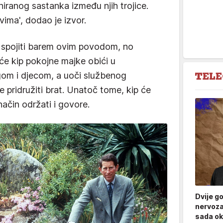
niranog sastanka između njih trojice.
vima', dodao je izvor.
a spojiti barem ovim povodom, no
 će kip pokojne majke obići u
gom i djecom, a uoči službenog
 pridružiti brat. Unatoč tome, kip će
način održati i govore.
Dvije g
nervoza
sada ok