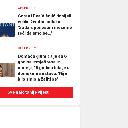
CELEBRITY
Goran i Eva Višnjić donijeli
veliku životnu odluku:
'Sada s ponosom možemo
reći da smo se...'
CELEBRITY
Domaća glumica je sa 6
godina izmještena iz
obitelji, 15 godina bila je u
domskom sustavu: 'Nije
bilo smisla žaliti se'
Sve najčitanije vijesti