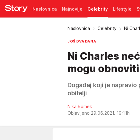
Naslovnica
Najnovije
Celebrity
Lifestyle
S
Pretplata
Naslovnica
Celebrity
Ni Char
JOŠ DVA DANA
Ni Charles neć
mogu obnoviti 
Događaj koji je napravio
obitelji
Nika Romek
Objavljeno 29.06.2021. 19:11h