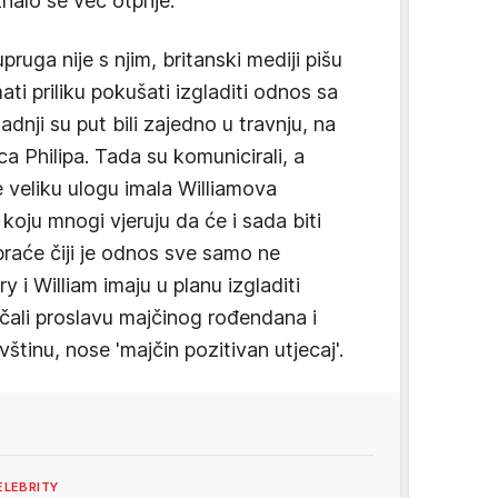
alo se već otprije.
ruga nije s njim, britanski mediji pišu
ati priliku pokušati izgladiti odnos sa
dnji su put bili zajedno u travnju, na
a Philipa. Tada su komunicirali, a
e veliku ulogu imala Williamova
oju mnogi vjeruju da će i sada biti
raće čiji je odnos sve samo ne
 i William imaju u planu izgladiti
ičali proslavu majčinog rođendana i
vštinu, nose 'majčin pozitivan utjecaj'.
ELEBRITY