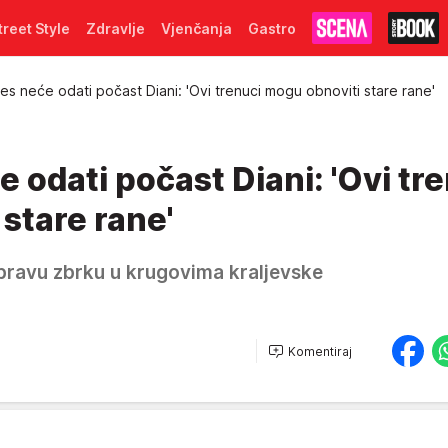
treet Style
Zdravlje
Vjenčanja
Gastro
les neće odati počast Diani: 'Ovi trenuci mogu obnoviti stare rane'
e odati počast Diani: 'Ovi tr
stare rane'
 pravu zbrku u krugovima kraljevske
Komentiraj