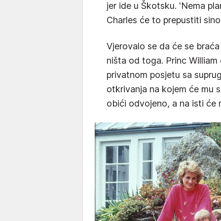
jer ide u Škotsku. 'Nema pla
Charles će to prepustiti sino
Vjerovalo se da će se brać
ništa od toga. Princ William
privatnom posjetu sa supru
otkrivanja na kojem će mu se
obići odvojeno, a na isti će 