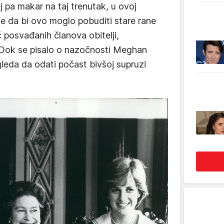
lj pa makar na taj trenutak, u ovoj
 se da bi ovo moglo pobuditi stare rane
ć posvađanih članova obitelji,
. Dok se pisalo o nazočnosti Meghan
gleda da odati počast bivšoj supruzi