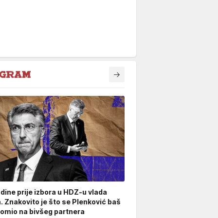
odine prije izbora u HDZ-u vlada
. Znakovito je što se Plenković baš
omio na bivšeg partnera