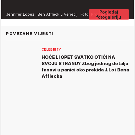
Pogledaj
Jennifer Lopez i Ben Affleck u Veneciji
Foto: Profimedia
fotogaleriju
POVEZANE VIJESTI
CELEBRITY
HOĆE LI OPET SVATKO OTIĆI NA
SVOJU STRANU? Zbog jednog detalja
fanovi u panici oko prekida J.Lo i Bena
Afflecka