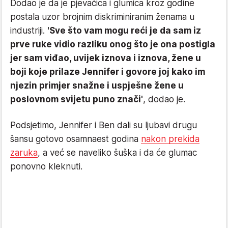
Dodao je da je pjevačica i glumica kroz godine
postala uzor brojnim diskriminiranim ženama u
industriji.
'Sve što vam mogu reći je da sam iz
prve ruke vidio razliku onog što je ona postigla
jer sam viđao, uvijek iznova i iznova, žene u
boji koje prilaze Jennifer i govore joj kako im
njezin primjer snažne i uspješne žene u
poslovnom svijetu puno znači'
, dodao je.
Podsjetimo, Jennifer i Ben dali su ljubavi drugu
šansu gotovo osamnaest godina
nakon prekida
zaruka
, a već se naveliko šuška i da će glumac
ponovno kleknuti.