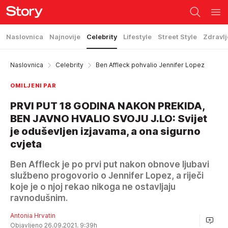
Naslovnica
Najnovije
Celebrity
Lifestyle
Street Style
Zdravlj
Naslovnica
Celebrity
Ben Affleck pohvalio Jennifer Lopez
OMILJENI PAR
PRVI PUT 18 GODINA NAKON PREKIDA,
BEN JAVNO HVALIO SVOJU J.LO: Svijet
je oduševljen izjavama, a ona sigurno
cvjeta
Ben Affleck je po prvi put nakon obnove ljubavi
službeno progovorio o Jennifer Lopez, a riječi
koje je o njoj rekao nikoga ne ostavljaju
ravnodušnim.
Antonia Hrvatin
Objavljeno 26.09.2021. 9:39h