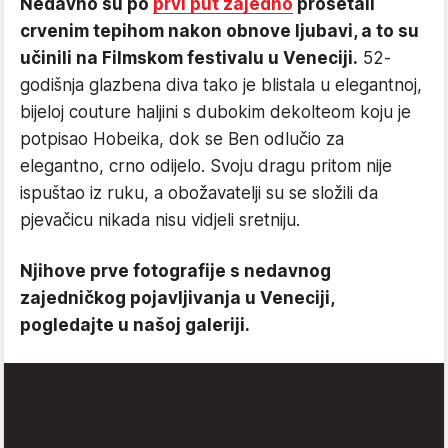
Nedavno su po
prvi put zajedno
prošetali
crvenim tepihom nakon obnove ljubavi, a to su
učinili na Filmskom festivalu u Veneciji.
52-
godišnja glazbena diva tako je blistala u elegantnoj,
bijeloj couture haljini s dubokim dekolteom koju je
potpisao Hobeika, dok se Ben odlučio za
elegantno, crno odijelo. Svoju dragu pritom nije
ispuštao iz ruku, a obožavatelji su se složili da
pjevačicu nikada nisu vidjeli sretniju.
Njihove prve fotografije s nedavnog
zajedničkog pojavljivanja u Veneciji,
pogledajte u našoj galeriji.