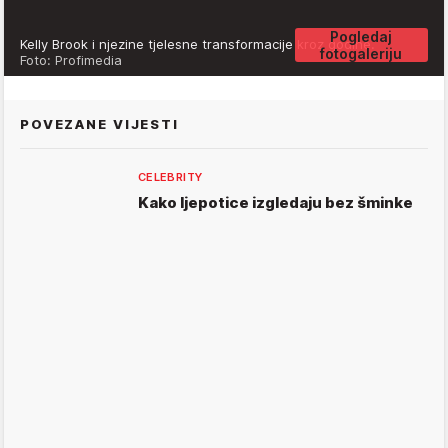
Pogledaj
Kelly Brook i njezine tjelesne transformacije kroz godine.
fotogaleriju
Foto: Profimedia
POVEZANE VIJESTI
CELEBRITY
Kako ljepotice izgledaju bez šminke