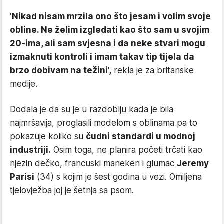
'Nikad nisam mrzila ono što jesam i volim svoje
obline. Ne želim izgledati kao što sam u svojim
20-ima, ali sam svjesna i da neke stvari mogu
izmaknuti kontroli i imam takav tip tijela da
brzo dobivam na težini',
rekla je za britanske
medije.
Dodala je da su je u razdoblju kada je bila
najmršavija, proglasili modelom s oblinama pa to
pokazuje koliko su
čudni standardi u modnoj
industriji.
Osim toga, ne planira početi trčati kao
njezin dečko, francuski maneken i glumac
Jeremy
Parisi
(34) s kojim je šest godina u vezi. Omiljena
tjelovježba joj je šetnja sa psom.