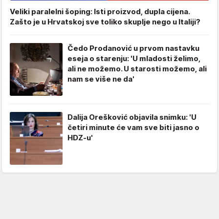
Veliki paralelni šoping: Isti proizvod, dupla cijena.
Zašto je u Hrvatskoj sve toliko skuplje nego u Italiji?
Čedo Prodanović u prvom nastavku
eseja o starenju: 'U mladosti želimo,
ali ne možemo. U starosti možemo, ali
nam se više ne da'
Dalija Orešković objavila snimku: 'U
četiri minute će vam sve biti jasno o
HDZ-u'