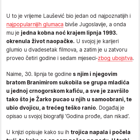
U to je vrijeme Laušević bio jedan od najpoznatijih i
najpopularnijih glumaca
bivše Jugoslavije, a onda
mu je
jedna kobna noć krajem lipnja 1993.
okrenula život naopačke.
U svojoj je karijeri
glumio u dvadesetak filmova, a zatim je u zatvoru
proveo četiri godine i sedam mjeseci-
zbog ubojstva
.
Naime, 30. lipnja te godine
s njim i njegovim
bratom Branimirom sukobila se grupa mladića
u jednoj crnogorskom kafiću, a sve je završilo
tako što je Žarko pucao u njih u samoobrani, te
ubio dvojicu, a trećeg teško ranio
. Događaj je
opisao u svojoj biografiji 'Godina prođe, dan nikad'.
U knjizi opisuje kako su ih
trojica napala i počela