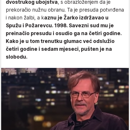
dvostrukog ubojstva
, s obrazloženjem da je
prekoračio nužnu obranu. Ta je presuda potvrđena
i nakon žalbi, a k
aznu je Žarko izdržavao u
Spužu i Požarevcu. 1998. Savezni sud mu je
preinačio presudu i osudio ga na četiri godine.
Kako je u tom trenutku glumac već odslužio
četiri godine i sedam mjeseci, pušten je na
slobodu.