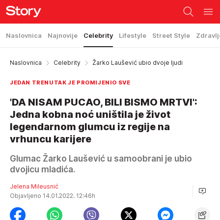
Naslovnica
Najnovije
Celebrity
Lifestyle
Street Style
Zdravlj
Naslovnica
Celebrity
Žarko Laušević ubio dvoje ljudi
JEDAN TRENUTAK JE PROMIJENIO SVE
'DA NISAM PUCAO, BILI BISMO MRTVI':
Jedna kobna noć uništila je život
legendarnom glumcu iz regije na
vrhuncu karijere
Glumac Žarko Laušević u samoobrani je ubio
dvojicu mladića.
Jelena Mileusnić
Objavljeno 14.01.2022. 12:46h