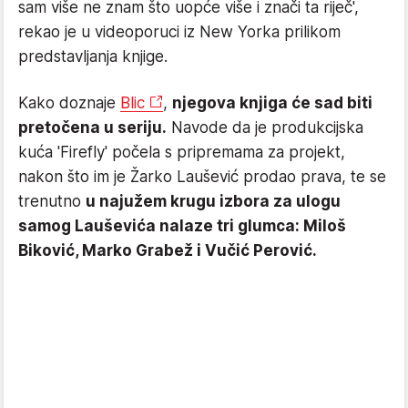
sam više ne znam što uopće više i znači ta riječ',
rekao je u videoporuci iz New Yorka prilikom
predstavljanja knjige.
Kako doznaje
Blic
,
njegova knjiga će sad biti
pretočena u seriju.
Navode da je produkcijska
kuća 'Firefly' počela s pripremama za projekt,
nakon što im je Žarko Laušević prodao prava, te se
trenutno
u najužem krugu izbora za ulogu
samog Lauševića nalaze tri glumca: Miloš
Biković, Marko Grabež i Vučić Perović.