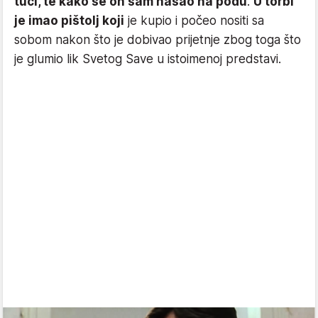
tući, te kako se on sam našao na podu
.
U torbi
je imao pištolj koji
je kupio i počeo nositi sa
sobom nakon što je dobivao prijetnje zbog toga što
je glumio lik Svetog Save u istoimenoj predstavi.