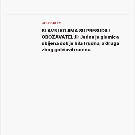
CELEBRITY
SLAVNI KOJIMA SU PRESUDILI
OBOŽAVATELJI: Jedna je glumica
ubijena dok je bila trudna, a druga
zbog golišavih scena