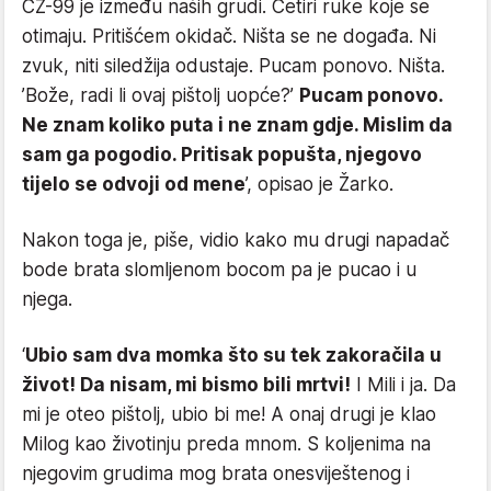
CZ-99 je između naših grudi. Četiri ruke koje se
otimaju. Pritišćem okidač. Ništa se ne događa. Ni
zvuk, niti siledžija odustaje. Pucam ponovo. Ništa.
’Bože, radi li ovaj pištolj uopće?’
Pucam ponovo.
Ne znam koliko puta i ne znam gdje. Mislim da
sam ga pogodio. Pritisak popušta, njegovo
tijelo se odvoji od mene
’, opisao je Žarko.
Nakon toga je, piše, vidio kako mu drugi napadač
bode brata slomljenom bocom pa je pucao i u
njega.
‘
Ubio sam dva momka što su tek zakoračila u
život! Da nisam, mi bismo bili mrtvi!
I Mili i ja. Da
mi je oteo pištolj, ubio bi me! A onaj drugi je klao
Milog kao životinju preda mnom. S koljenima na
njegovim grudima mog brata onesviještenog i