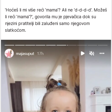
'Hoćeš li mi više reći 'mama'? Ali ne 'd-d-d-d'. Možeš
li reći 'mama'?', govorila mu je pjevačica dok su
njezini pratitelji bili zaluđeni samo njegovom
slatkoćom.