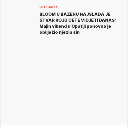
CELEBRITY
BLOOM U BAZENU NAJSLAĐA JE
STVAR KOJU ĆETE VIDJETI DANAS:
Majin vikend u Opatiji ponovno je
obilježio njezin sin