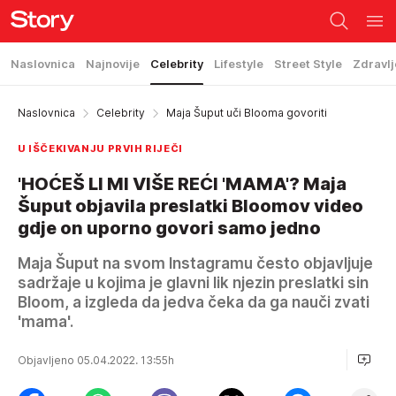
Naslovnica
Najnovije
Celebrity
Lifestyle
Street Style
Zdravlj
Naslovnica
Celebrity
Maja Šuput uči Blooma govoriti
U IŠČEKIVANJU PRVIH RIJEČI
'HOĆEŠ LI MI VIŠE REĆI 'MAMA'? Maja
Šuput objavila preslatki Bloomov video
gdje on uporno govori samo jedno
Maja Šuput na svom Instagramu često objavljuje
sadržaje u kojima je glavni lik njezin preslatki sin
Bloom, a izgleda da jedva čeka da ga nauči zvati
'mama'.
Objavljeno 05.04.2022. 13:55h