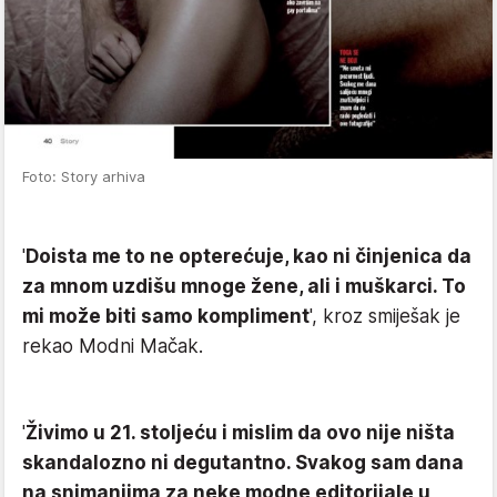
Foto: Story arhiva
'
Doista me to ne opterećuje, kao ni činjenica da
za mnom uzdišu mnoge žene, ali i muškarci. To
mi može biti samo kompliment
', kroz smiješak je
rekao Modni Mačak.
'
Živimo u 21. stoljeću i mislim da ovo nije ništa
skandalozno ni degutantno. Svakog sam dana
na snimanjima za neke modne editorijale u