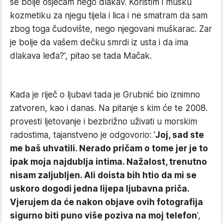
se bolje osjećam nego dlakav. Koristim i mušku
kozmetiku za njegu tijela i lica i ne smatram da sam
zbog toga čudovište, nego njegovani muškarac. Zar
je bolje da vašem dečku smrdi iz usta i da ima
dlakava leđa?', pitao se tada Mačak.
Kada je riječ o ljubavi tada je Grubnić bio iznimno
zatvoren, kao i danas. Na pitanje s kim će te 2008.
provesti ljetovanje i bezbrižno uživati u morskim
radostima, tajanstveno je odgovorio: '
Joj, sad ste
me baš uhvatili. Nerado pričam o tome jer je to
ipak moja najdublja intima. Nažalost, trenutno
nisam zaljubljen. Ali doista bih htio da mi se
uskoro dogodi jedna lijepa ljubavna priča.
Vjerujem da će nakon objave ovih fotografija
sigurno biti puno više poziva na moj telefon
',