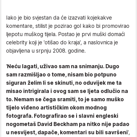
Iako je bio svjestan da će izazvati kojekakve
komentare, stilist je pozirao gol kako bi promovirao
ljepotu muškog tijela. Postao je prvi muški domaći
celebrity koji je 'otišao do kraja', a naslovnica je
objavljena u srpnju 2008. godine.
'
Neću lagati, uživao sam na snimanju. Dugo
sam razmišljao o tome, nisam bio potpuno
siguran želim li se skinuti, no oduvijek me ta
misao intrigirala i ovog sam se ljeta odlučio na
to. Nemam se čega sramiti, to je samo muško
tijelo viđeno artističkim okom modnog
fotografa. Fotografirao se i slavni engleski
nogometaš David Beckham pa nitko nije padao
u nesvijest, dapače, komentari su bili savršeni
',