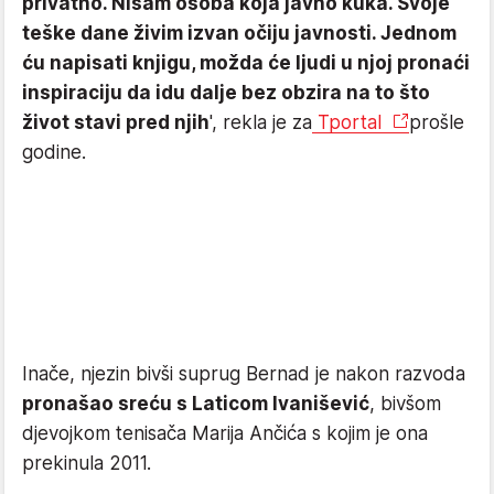
privatno. Nisam osoba koja javno kuka. Svoje
teške dane živim izvan očiju javnosti. Jednom
ću napisati knjigu, možda će ljudi u njoj pronaći
inspiraciju da idu dalje bez obzira na to što
život stavi pred njih
', rekla je za
Tportal
prošle
godine.
Inače, njezin bivši suprug Bernad je nakon razvoda
pronašao sreću s Laticom Ivanišević
, bivšom
djevojkom tenisača Marija Ančića s kojim je ona
prekinula 2011.