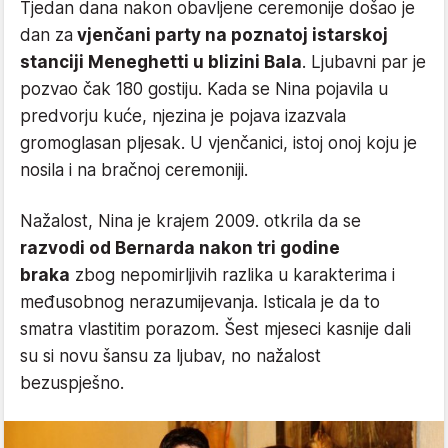
Tjedan dana nakon obavljene ceremonije došao je
dan za
vjenčani party na poznatoj istarskoj
stanciji Meneghetti u blizini Bala
. Ljubavni par je
pozvao čak 180 gostiju. Kada se Nina pojavila u
predvorju kuće, njezina je pojava izazvala
gromoglasan pljesak. U vjenčanici, istoj onoj koju je
nosila i na bračnoj ceremoniji.
Nažalost, Nina je krajem 2009. otkrila da se
razvodi od Bernarda nakon tri godine
braka
zbog nepomirljivih razlika u karakterima i
međusobnog nerazumijevanja. Isticala je da to
smatra vlastitim porazom. Šest mjeseci kasnije dali
su si novu šansu za ljubav, no nažalost
bezuspješno.