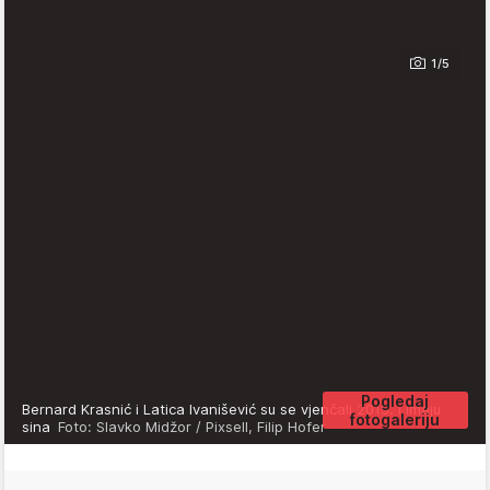
1/5
Pogledaj
Bernard Krasnić i Latica Ivanišević su se vjenčali 2015. i imaju
fotogaleriju
sina
Foto: Slavko Midžor / Pixsell, Filip Hofer