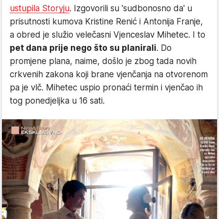
ustupila Storyju
. Izgovorili su 'sudbonosno da' u
prisutnosti kumova Kristine Renić i Antonija Franje,
a obred je služio velečasni Vjenceslav Mihetec. I to
pet dana prije nego što su planirali
. Do
promjene plana, naime, došlo je zbog tada novih
crkvenih zakona koji brane vjenčanja na otvorenom
pa je vlč. Mihetec uspio pronaći termin i vjenčao ih
tog ponedjeljka u 16 sati.