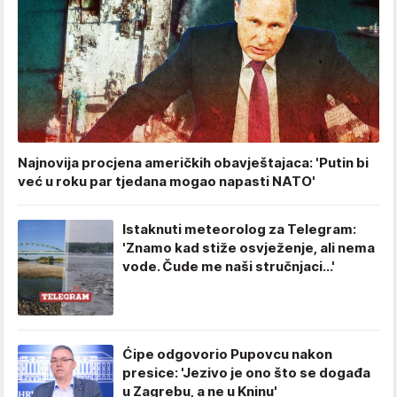
Najnovija procjena američkih obavještajaca: 'Putin bi
već u roku par tjedana mogao napasti NATO'
Istaknuti meteorolog za Telegram:
'Znamo kad stiže osvježenje, ali nema
vode. Čude me naši stručnjaci...'
Ćipe odgovorio Pupovcu nakon
presice: 'Jezivo je ono što se događa
u Zagrebu, a ne u Kninu'