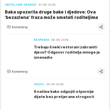
OBITELJSKE GRANICE
07.06.2026.
Baka upozorila druge bake i djedove: Ova
'bezazlena' fraza može smetati roditeljima
Komentiraj
RASPRAVA
06.06.2026.
Trebaju li neki restorani zabraniti
djecu? Odgovor roditelja mnoge je
iznenadio
Komentiraj
ODGOJ
05.06.2026.
6 načina kako odgojiti otpornije
dijete bez pretjerane strogosti