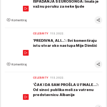
ISPADANJA S EUROSONGA: Imala je
važnu poruku za neke ljude
Komentiraj
CELEBRITY
11.5.2022.
'PREDIVNA, ALI...': Svi komentiraju
istu stvar oko nastupa Mije Dimšić
Komentiraj
CELEBRITY
11.5.2022.
'ČAK I DA SAM PROŠLA U FINALE...':
Od sinoć publika moli za vatrenu
predstavnicu Albanije