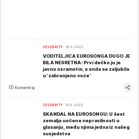
CELEBRITY
16.5.2022.
VODITELJICA EUROSONGA DUGO JE
BILA NESRETNA: Prvi dečko ju je
javno osramotio, a onda se zaljubila
u 'zabranjeno voće'
Komentiraj
CELEBRITY
15.5.2022.
SKANDAL NA EUROSONGU: U šest
zemalja uočene nepravilnosti u
glasanju, među njima jedna iz našeg
susjedstva