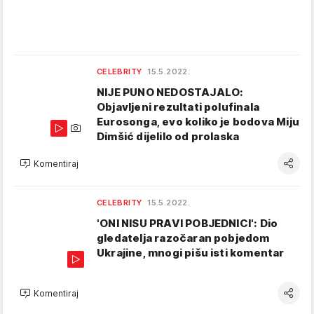
CELEBRITY
15.5.2022.
NIJE PUNO NEDOSTAJALO:
Objavljeni rezultati polufinala
Eurosonga, evo koliko je bodova Miju
Dimšić dijelilo od prolaska
Komentiraj
CELEBRITY
15.5.2022.
'ONI NISU PRAVI POBJEDNICI': Dio
gledatelja razočaran pobjedom
Ukrajine, mnogi pišu isti komentar
Komentiraj