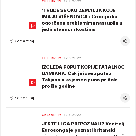
CELEBRITY
12.5.2022.
'TRUDE SE OKO ZEMALJA KOJE
IMAJU VIŠE NOVCA': Crnogorka
ogorčena problemima nastupila u
jedinstvenom kostimu
Komentiraj
CELEBRITY
12.5.2022.
IZGLEDA POPUT KOPIJE FATALNOG
DAMIANA: Čak je izveo potez
Talijana o kojem se puno pričalo
prošle godine
Komentiraj
CELEBRITY
12.5.2022.
JESTE LI GA PREPOZNALI? Voditelj
Eurosonga je poznati britanski