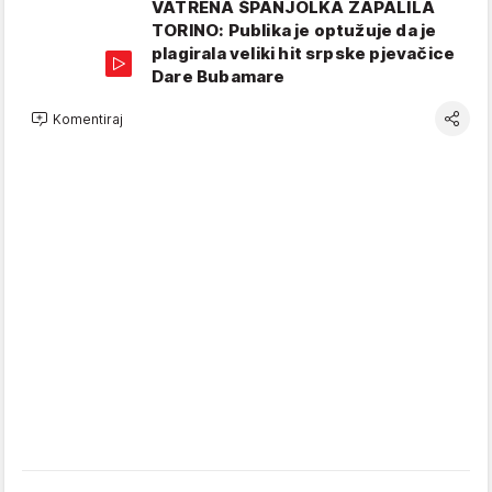
VATRENA ŠPANJOLKA ZAPALILA
TORINO: Publika je optužuje da je
plagirala veliki hit srpske pjevačice
Dare Bubamare
Komentiraj