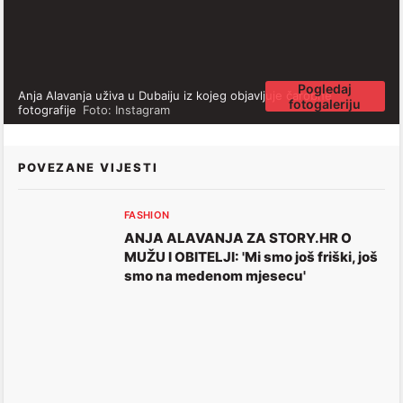
Pogledaj
Anja Alavanja uživa u Dubaiju iz kojeg objavljuje čarobne
fotogaleriju
fotografije
Foto: Instagram
POVEZANE VIJESTI
FASHION
ANJA ALAVANJA ZA STORY.HR O
MUŽU I OBITELJI: 'Mi smo još friški, još
smo na medenom mjesecu'