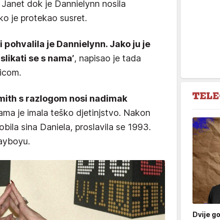
 s Janet dok je Dannielynn nosila
ako je protekao susret.
 i pohvalila je Dannielynn. Jako ju je
 slikati se s nama’
, napisao je tada
čicom.
mith s razlogom nosi nadimak
 sama je imala teško djetinjstvo. Nakon
bila sina Daniela, proslavila se 1993.
layboyu.
Dvije g