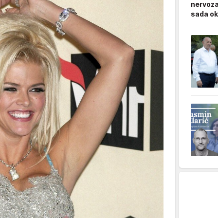
nervoza
sada ok