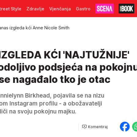
treet Style
Zdravlje
Vjenčanja
Gastro
nas izgleda kći Anne Nicole Smith
ZGLEDA KĆI 'NAJTUŽNIJE'
doljivo podsjeća na pokojn
se nagađalo tko je otac
nnielynn Birkhead, pojavila se na nizu
om Instagram profilu - a obožavatelji
liči na svoju pokojnu majku.
Komentiraj