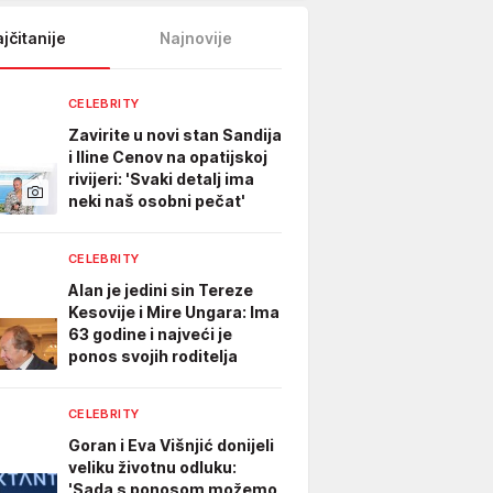
jčitanije
Najnovije
CELEBRITY
Zavirite u novi stan Sandija
i Iline Cenov na opatijskoj
rivijeri: 'Svaki detalj ima
neki naš osobni pečat'
CELEBRITY
Alan je jedini sin Tereze
Kesovije i Mire Ungara: Ima
63 godine i najveći je
ponos svojih roditelja
CELEBRITY
Goran i Eva Višnjić donijeli
veliku životnu odluku:
'Sada s ponosom možemo