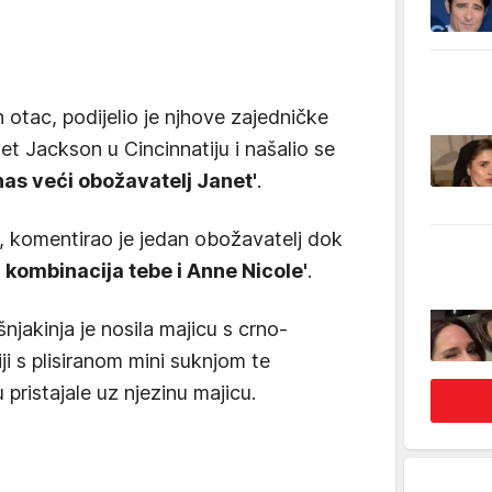
 otac, podijelio je njhove zajedničke
et Jackson u Cincinnatiju i našalio se
 nas veći obožavatelj Janet'
.
, komentirao je jedan obožavatelj dok
 kombinacija tebe i Anne Nicole'
.
njakinja je nosila majicu s crno-
i s plisiranom mini suknjom te
pristajale uz njezinu majicu.