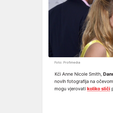
Foto: Profimedia
Kći Anne Nicole Smith,
Dann
novih fotografija na očevom 
mogu vjerovati
koliko sliči
p