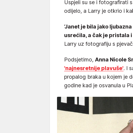
Uspjeli su se i fotografirati
odijelo, a Larry je otkrio i k
‘Janet je bila jako ljubazna
usrećila, a čak je pristala i
Larry uz fotografiju s pjeva
Podsjetimo,
Anna Nicole S
'najnesretnije plavuše'
. I
propalog braka u kojem je do
godine kad je osvanula u P