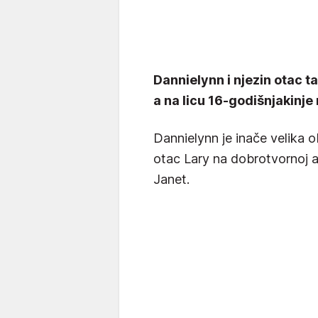
Dannielynn i njezin otac ta
a na licu 16-godišnjakinje
Dannielynn je inače velika 
otac Lary na dobrotvornoj auk
Janet.