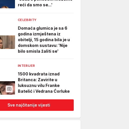
reći da smo se...'
CELEBRITY
Domaća glumica je sa 6
godina izmještena iz
obitelji, 15 godina bila je u
domskom sustavu: 'Nije
bilo smisla žaliti se'
INTERIJER
1500 kvadrata iznad
Britanca: Zavirite u
luksuznu vilu Franke
Batelić i Vedrana Ćorluke
Sve najčitanije vijesti