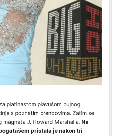
 za platinastom plavušom bujnog
uradnje s poznatim brendovima. Zatim se
nog magnata J. Howard Marshalla.
Na
 bogatašem pristala je nakon tri