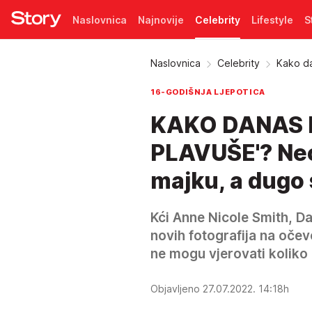
Naslovnica
Najnovije
Celebrity
Lifestyle
S
Pretplata
Naslovnica
Celebrity
Kako da
16-GODIŠNJA LJEPOTICA
KAKO DANAS I
PLAVUŠE'? Neo
majku, a dugo 
Kći Anne Nicole Smith, Da
novih fotografija na očev
ne mogu vjerovati koliko 
Objavljeno 27.07.2022. 14:18h