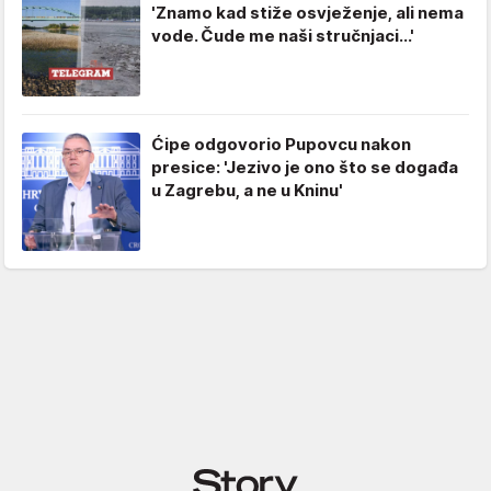
'Znamo kad stiže osvježenje, ali nema
vode. Čude me naši stručnjaci...'
Ćipe odgovorio Pupovcu nakon
presice: 'Jezivo je ono što se događa
u Zagrebu, a ne u Kninu'