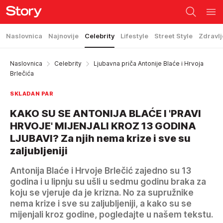
Naslovnica
Najnovije
Celebrity
Lifestyle
Street Style
Zdravlj
Naslovnica
Celebrity
Ljubavna priča Antonije Blaće i Hrvoja
Brlečića
SKLADAN PAR
KAKO SU SE ANTONIJA BLAĆE I 'PRAVI
HRVOJE' MIJENJALI KROZ 13 GODINA
LJUBAVI? Za njih nema krize i sve su
zaljubljeniji
Antonija Blaće i Hrvoje Brlečić zajedno su 13
godina i u lipnju su ušli u sedmu godinu braka za
koju se vjeruje da je krizna. No za supružnike
nema krize i sve su zaljubljeniji, a kako su se
mijenjali kroz godine, pogledajte u našem tekstu.