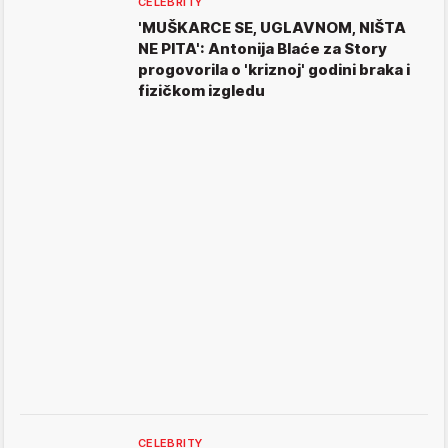
CELEBRITY
'MUŠKARCE SE, UGLAVNOM, NIŠTA
NE PITA': Antonija Blaće za Story
progovorila o 'kriznoj' godini braka i
fizičkom izgledu
CELEBRITY