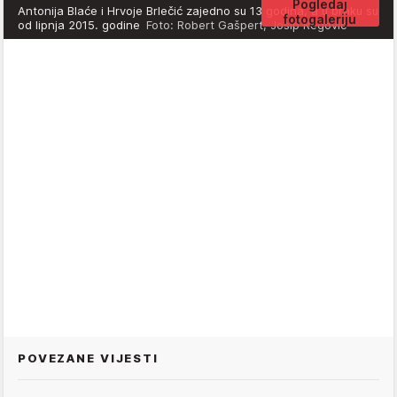
Pogledaj
Antonija Blaće i Hrvoje Brlečić zajedno su 13 godina, a u braku su
fotogaleriju
od lipnja 2015. godine
Foto: Robert Gašpert, Josip Regović
POVEZANE VIJESTI