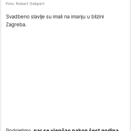
Foto: Robert Gašpert
Svadbeno slavlje su imali na imanju u blizini
Zagreba.
Podsjetimo,
par se vjenčao nakon šest godina