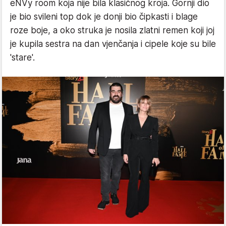
eNVy room koja nije bila klasičnog kroja. Gornji dio
je bio svileni top dok je donji bio čipkasti i blage
roze boje, a oko struka je nosila zlatni remen koji joj
je kupila sestra na dan vjenčanja i cipele koje su bile
'stare'.