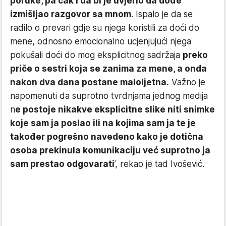
poruke, pa čak i da bi je uvjerio da dođe
izmišljao razgovor sa mnom
. Ispalo je da se
radilo o prevari gdje su njega koristili za doći do
mene, odnosno emocionalno ucjenjujući njega
pokušali doći do mog eksplicitnog sadržaja
preko
priče o sestri koja se zanima za mene, a onda
nakon dva dana postane maloljetna.
Važno je
napomenuti da suprotno tvrdnjama jednog medija
n
e postoje nikakve eksplicitne slike niti snimke
koje sam ja poslao ili na kojima sam ja te je
također pogrešno navedeno kako je dotična
osoba prekinula komunikaciju već suprotno ja
sam prestao odgovarati
’, rekao je tad Ivošević.