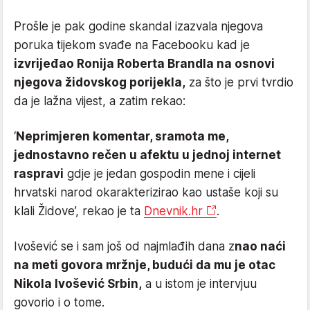
Prošle je pak godine skandal izazvala njegova
poruka tijekom svađe na Facebooku kad je
izvrijeđao Ronija Roberta Brandla na osnovi
njegova židovskog porijekla,
za što je prvi tvrdio
da je lažna vijest, a zatim rekao:
‘
Neprimjeren komentar, sramota me,
jednostavno rečen u afektu u jednoj internet
raspravi
gdje je jedan gospodin mene i cijeli
hrvatski narod okarakterizirao kao ustaše koji su
klali Židove’, rekao je ta
Dnevnik.hr
.
Ivošević se i sam još od najmlađih dana z
nao naći
na meti govora mržnje, budući da mu je otac
Nikola Ivošević Srbin,
a u istom je intervjuu
govorio i o tome.