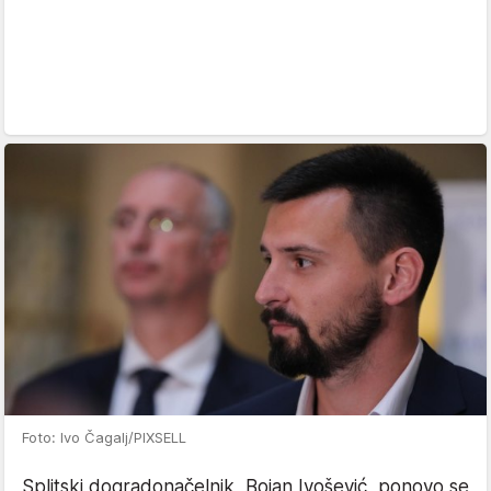
Foto: Ivo Čagalj/PIXSELL
Splitski dogradonačelnik, Bojan Ivošević, ponovo se