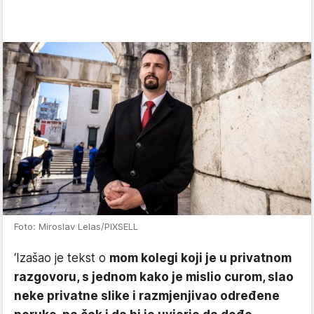
Foto: Miroslav Lelas/PIXSELL
‘Izašao je tekst o
mom kolegi koji je u privatnom
razgovoru, s jednom kako je mislio curom, slao
neke privatne slike i razmjenjivao određene