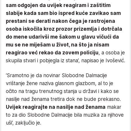
sam odgojen da uvijek reagiram i zaštitim
slabije kada sam bio ispred kuće zavikao sam
prestani se derati nakon čega je rastrojena
osoba iskočila kroz prozor prizemlja i dotrčala
do mene udarivši me šakom u glavu vičući da
mu se ne miješam u život, na što ja nisam
reagirao već rekao da zovem policiju
, a osoba je
skupila stvari i pobjegla iz stana’, napisao je Ivošević.
‘Sramotno je da novinar Slobodne Dalmacije
vrištanje žene naziva glasnom glazbom, al to je
očito na tragu trenutnog stanja u državi i kako se
nasilje nad ženama tretira dok ne bude prekasno.
Uvijek reagirajte na nasilje nad ženama
makar
to za dio Slobodne Dalmacije bila muzika za njihove
uši’, zaključio je.