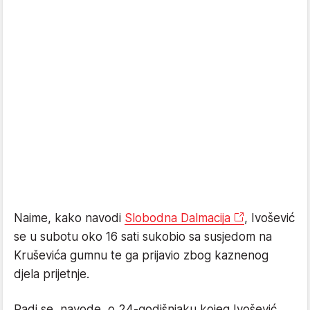
Naime, kako navodi
Slobodna Dalmacija
, Ivošević
se u subotu oko 16 sati sukobio sa susjedom na
Kruševića gumnu te ga prijavio zbog kaznenog
djela prijetnje.
Radi se, navode, o 24-godišnjaku kojeg Ivošević