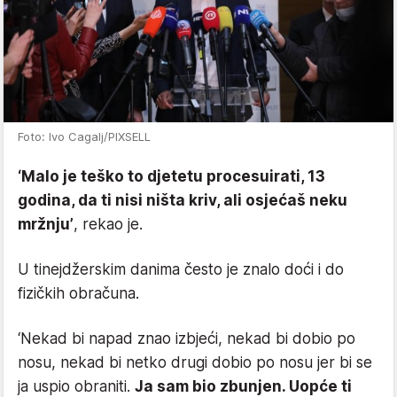
Foto: Ivo Cagalj/PIXSELL
‘Malo je teško to djetetu procesuirati, 13
godina, da ti nisi ništa kriv, ali osjećaš neku
mržnju’
, rekao je.
U tinejdžerskim danima često je znalo doći i do
fizičkih obračuna.
‘Nekad bi napad znao izbjeći, nekad bi dobio po
nosu, nekad bi netko drugi dobio po nosu jer bi se
ja uspio obraniti.
Ja sam bio zbunjen. Uopće ti