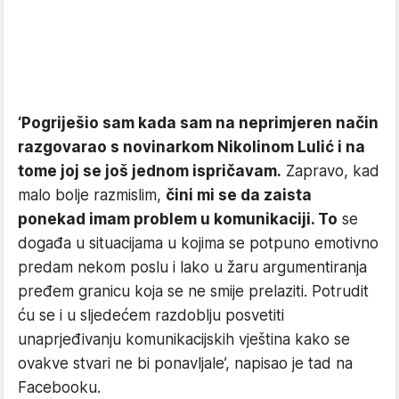
‘Pogriješio sam kada sam na neprimjeren način
razgovarao s novinarkom Nikolinom Lulić i na
tome joj se još jednom ispričavam.
Zapravo, kad
malo bolje razmislim,
čini mi se da zaista
ponekad imam problem u komunikaciji. To
se
događa u situacijama u kojima se potpuno emotivno
predam nekom poslu i lako u žaru argumentiranja
pređem granicu koja se ne smije prelaziti. Potrudit
ću se i u sljedećem razdoblju posvetiti
unaprjeđivanju komunikacijskih vještina kako se
ovakve stvari ne bi ponavljale’, napisao je tad na
Facebooku.