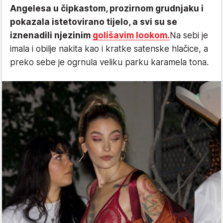
Angelesa u čipkastom, prozirnom grudnjaku i
pokazala istetovirano tijelo, a svi su se
iznenadili njezinim
golišavim lookom.
Na sebi je
imala i obilje nakita kao i kratke satenske hlačice, a
preko sebe je ogrnula veliku parku karamela tona.