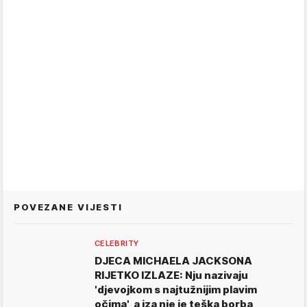
POVEZANE VIJESTI
CELEBRITY
DJECA MICHAELA JACKSONA
RIJETKO IZLAZE: Nju nazivaju
'djevojkom s najtužnijim plavim
očima', a iza nje je teška borba