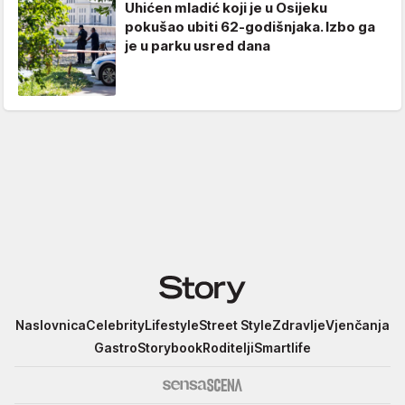
Uhićen mladić koji je u Osijeku
pokušao ubiti 62-godišnjaka. Izbo ga
je u parku usred dana
Story
Naslovnica
Celebrity
Lifestyle
Street Style
Zdravlje
Vjenčanja
Gastro
Storybook
Roditelji
Smartlife