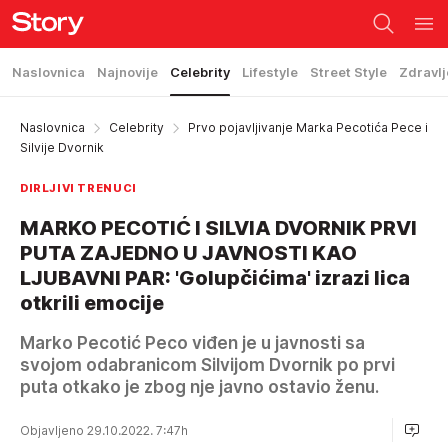
Naslovnica
Najnovije
Celebrity
Lifestyle
Street Style
Zdravlj
Naslovnica
Celebrity
Prvo pojavljivanje Marka Pecotića Pece i
Silvije Dvornik
DIRLJIVI TRENUCI
MARKO PECOTIĆ I SILVIA DVORNIK PRVI
PUTA ZAJEDNO U JAVNOSTI KAO
LJUBAVNI PAR: 'Golupčićima' izrazi lica
otkrili emocije
Marko Pecotić Peco viđen je u javnosti sa
svojom odabranicom Silvijom Dvornik po prvi
puta otkako je zbog nje javno ostavio ženu.
Objavljeno 29.10.2022. 7:47h