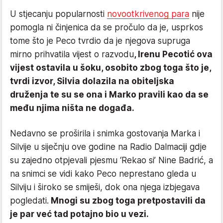
U stjecanju popularnosti
novootkrivenog para
nije
pomogla ni činjenica da se pročulo da je, usprkos
tome što je Peco tvrdio da je njegova supruga
mirno prihvatila vijest o razvodu
, Irenu Pecotić ova
vijest ostavila u šoku, osobito zbog toga što je,
tvrdi izvor, Silvia dolazila na obiteljska
druženja te su se ona i Marko pravili kao da se
među njima ništa ne događa.
Nedavno se proširila i snimka gostovanja Marka i
Silvije u siječnju ove godine na Radio Dalmaciji gdje
su zajedno otpjevali pjesmu ‘Rekao si’ Nine Badrić, a
na snimci se vidi kako Peco neprestano gleda u
Silviju i široko se smiješi, dok ona njega izbjegava
pogledati.
Mnogi su zbog toga pretpostavili da
je par već tad potajno bio u vezi.