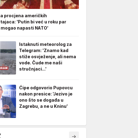
ja procjena američkih
ajaca: 'Putin bi već u roku par
 mogao napasti NATO'
Istaknuti meteorolog za
Telegram: 'Znamo kad
stiže osvježenje, ali nema
vode. Čude me naši
stručnjaci...'
Ćipe odgovorio Pupovcu
nakon presice: 'Jezivo je
ono što se događa u
Zagrebu, a ne u Kninu'