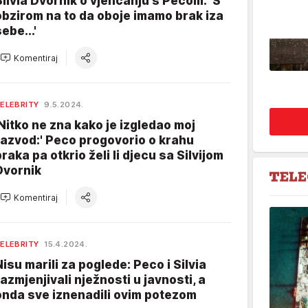
Silvia Dvornik o vjenčanju s Pecom: 'S
obzirom na to da oboje imamo brak iza
ebe...'
Komentiraj
ELEBRITY
9.5.2024.
'Nitko ne zna kako je izgledao moj
razvod:' Peco progovorio o krahu
braka pa otkrio želi li djecu sa Silvijom
Dvornik
Komentiraj
ELEBRITY
15.4.2024.
Nisu marili za poglede: Peco i Silvia
razmjenjivali nježnosti u javnosti, a
onda sve iznenadili ovim potezom