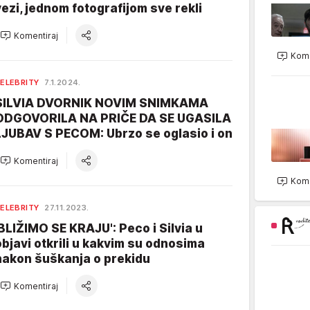
vezi, jednom fotografijom sve rekli
Komentiraj
Kome
ELEBRITY
7.1.2024.
SILVIA DVORNIK NOVIM SNIMKAMA
ODGOVORILA NA PRIČE DA SE UGASILA
LJUBAV S PECOM: Ubrzo se oglasio i on
Komentiraj
Kome
ELEBRITY
27.11.2023.
'BLIŽIMO SE KRAJU': Peco i Silvia u
objavi otkrili u kakvim su odnosima
nakon šuškanja o prekidu
Komentiraj