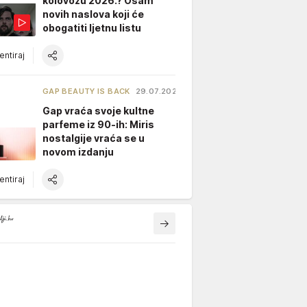
kolovozu 2026.? Osam
novih naslova koji će
obogatiti ljetnu listu
ntiraj
GAP BEAUTY IS BACK
29.07.2026.
Gap vraća svoje kultne
parfeme iz 90-ih: Miris
nostalgije vraća se u
novom izdanju
ntiraj