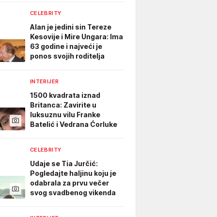
CELEBRITY
Alan je jedini sin Tereze
Kesovije i Mire Ungara: Ima
63 godine i najveći je
ponos svojih roditelja
INTERIJER
1500 kvadrata iznad
Britanca: Zavirite u
luksuznu vilu Franke
Batelić i Vedrana Ćorluke
CELEBRITY
Udaje se Tia Jurčić:
Pogledajte haljinu koju je
odabrala za prvu večer
svog svadbenog vikenda