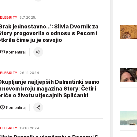
ELEBRITY
5.7.2025.
'Brak jednostavno...': Silvia Dvornik za
Story progovorila o odnosu s Pecom i
otkrila čime ju je osvojio
Komentiraj
ELEBRITY
26.11.2024.
Okupljanje najljepših Dalmatinki samo
u novom broju magazina Story: Četiri
priče o životu utjecajnih Splićanki
Komentiraj
ELEBRITY
19.10.2024.