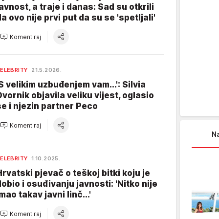
javnost, a traje i danas: Sad su otkrili
a ovo nije prvi put da su se 'spetljali'
Komentiraj
ELEBRITY
21.5.2026.
'S velikim uzbuđenjem vam...': Silvia
Dvornik objavila veliku vijest, oglasio
se i njezin partner Peco
Komentiraj
Na
ELEBRITY
1.10.2025.
Hrvatski pjevač o teškoj bitki koju je
dobio i osuđivanju javnosti: 'Nitko nije
mao takav javni linč...'
Komentiraj