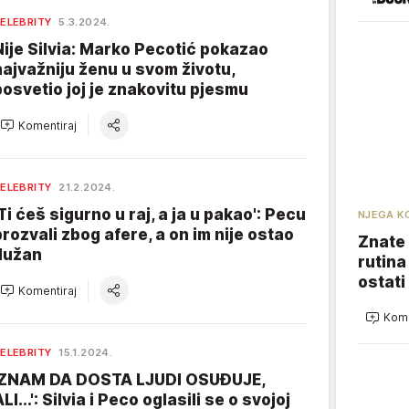
ELEBRITY
5.3.2024.
Nije Silvia: Marko Pecotić pokazao
najvažniju ženu u svom životu,
posvetio joj je znakovitu pjesmu
Komentiraj
ELEBRITY
21.2.2024.
'Ti ćeš sigurno u raj, a ja u pakao': Pecu
NJEGA K
prozvali zbog afere, a on im nije ostao
Znate 
dužan
rutina
ostati
Komentiraj
Kome
ELEBRITY
15.1.2024.
'ZNAM DA DOSTA LJUDI OSUĐUJE,
LI...': Silvia i Peco oglasili se o svojoj