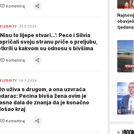
Komentiraj
Najnovi
obavješt
ELEBRITY
21.3.2024.
tjedana
'Nisu to lijepe stvari...': Peco i Silvia
ispričali svoju stranu priče o preljubu,
otkrili u kakvom su odnosu s bivšima
Komentiraj
ELEBRITY
14.3.2024.
On uživa s drugom, a ona uzvraća
udarac: Pecina bivša žena ovim je
jasno dala do znanja da je konačno
došao kraj
Komentiraj