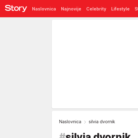
Naslovnica
Najnovije
Celebrity
Lifestyle
S
Pretplata
Naslovnica
silvia dvornik
#
silvia dvornik