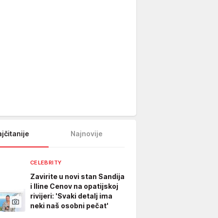
jčitanije
Najnovije
CELEBRITY
Zavirite u novi stan Sandija
i Iline Cenov na opatijskoj
rivijeri: 'Svaki detalj ima
neki naš osobni pečat'