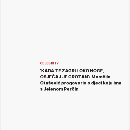
CELEBRITY
'KADA TE ZAGRLI OKO NOGE,
OSJEĆAJ JE GROZAN': Momčilo
Otašević progovorio o djeci koju ima
s Jelenom Perčin