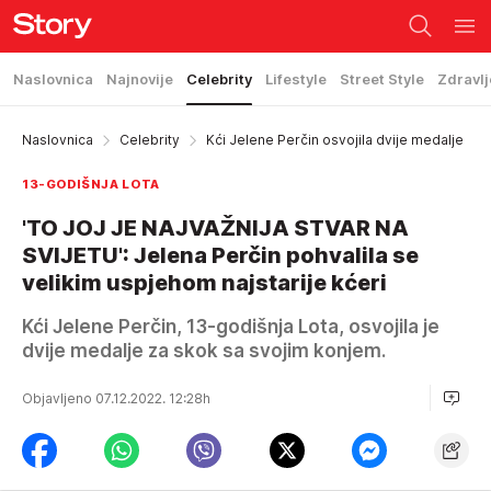
Naslovnica
Najnovije
Celebrity
Lifestyle
Street Style
Zdravlj
Naslovnica
Celebrity
Kći Jelene Perčin osvojila dvije medalje
13-GODIŠNJA LOTA
'TO JOJ JE NAJVAŽNIJA STVAR NA
SVIJETU': Jelena Perčin pohvalila se
velikim uspjehom najstarije kćeri
Kći Jelene Perčin, 13-godišnja Lota, osvojila je
dvije medalje za skok sa svojim konjem.
Objavljeno 07.12.2022. 12:28h