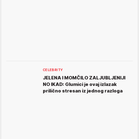
CELEBRITY
JELENA I MOMČILO ZALJUBLJENIJI
NO IKAD: Glumici je ovaj izlazak
prilično stresan iz jednog razloga