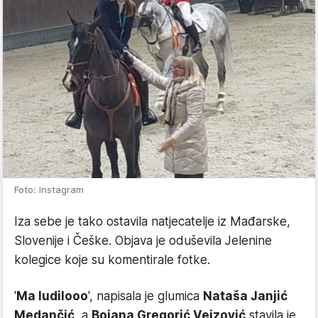
Foto: Instagram
Iza sebe je tako ostavila natjecatelje iz Mađarske,
Slovenije i Češke. Objava je oduševila Jelenine
kolegice koje su komentirale fotke.
'
Ma ludilooo
', napisala je glumica
Nataša Janjić
Medančić
, a
Bojana Gregorić Vejzović
stavila je