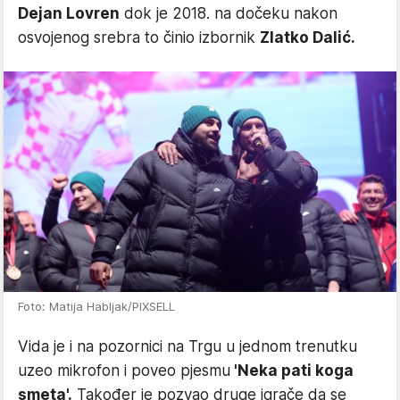
Dejan Lovren
dok je 2018. na dočeku nakon
osvojenog srebra to činio izbornik
Zlatko Dalić.
Foto: Matija Habljak/PIXSELL
Vida je i na pozornici na Trgu u jednom trenutku
uzeo mikrofon i poveo pjesmu
'Neka pati koga
smeta'.
Također je pozvao druge igrače da se