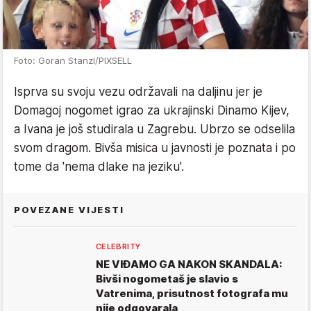
Foto: Goran Stanzl/PIXSELL
Isprva su svoju vezu održavali na daljinu jer je
Domagoj nogomet igrao za ukrajinski Dinamo Kijev,
a Ivana je još studirala u Zagrebu. Ubrzo se odselila
svom dragom. Bivša misica u javnosti je poznata i po
tome da 'nema dlake na jeziku'.
POVEZANE VIJESTI
CELEBRITY
NE VIĐAMO GA NAKON SKANDALA:
Bivši nogometaš je slavio s
Vatrenima, prisutnost fotografa mu
nije odgovarala