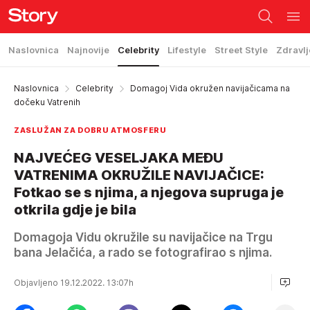
Naslovnica
Najnovije
Celebrity
Lifestyle
Street Style
Zdravlj
Naslovnica
Celebrity
Domagoj Vida okružen navijačicama na
dočeku Vatrenih
ZASLUŽAN ZA DOBRU ATMOSFERU
NAJVEĆEG VESELJAKA MEĐU
VATRENIMA OKRUŽILE NAVIJAČICE:
Fotkao se s njima, a njegova supruga je
otkrila gdje je bila
Domagoja Vidu okružile su navijačice na Trgu
bana Jelačića, a rado se fotografirao s njima.
Objavljeno 19.12.2022. 13:07h