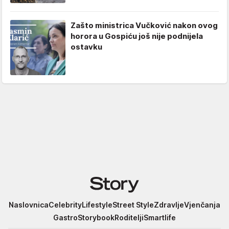
Zašto ministrica Vučković nakon ovog
horora u Gospiću još nije podnijela
ostavku
Story
Naslovnica
Celebrity
Lifestyle
Street Style
Zdravlje
Vjenčanja
Gastro
Storybook
Roditelji
Smartlife