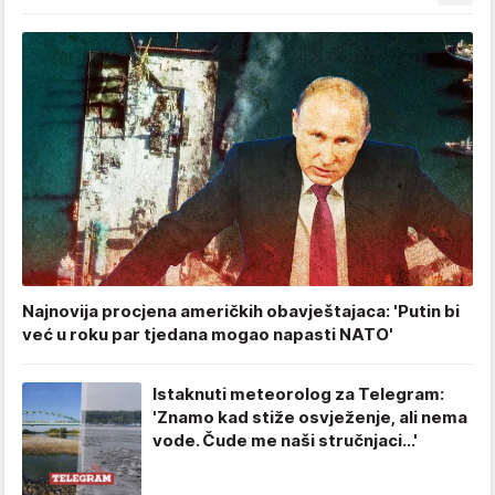
Najnovija procjena američkih obavještajaca: 'Putin bi
već u roku par tjedana mogao napasti NATO'
Istaknuti meteorolog za Telegram:
'Znamo kad stiže osvježenje, ali nema
vode. Čude me naši stručnjaci...'