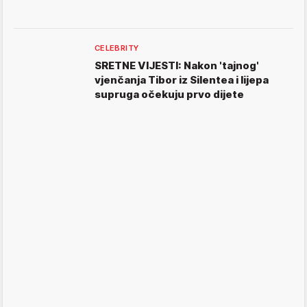
CELEBRITY
SRETNE VIJESTI: Nakon 'tajnog'
vjenčanja Tibor iz Silentea i lijepa
supruga očekuju prvo dijete