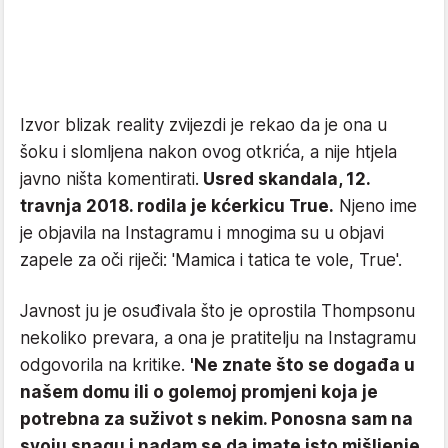
Izvor blizak reality zvijezdi je rekao da je ona u
šoku i slomljena nakon ovog otkrića, a nije htjela
javno ništa komentirati.
Usred skandala, 12.
travnja 2018. rodila je kćerkicu True.
Njeno ime
je objavila na Instagramu i mnogima su u objavi
zapele za oči riječi: 'Mamica i tatica te vole, True'.
Javnost ju je osuđivala što je oprostila Thompsonu
nekoliko prevara, a ona je pratitelju na Instagramu
odgovorila na kritike.
'Ne znate što se događa u
našem domu ili o golemoj promjeni koja je
potrebna za suživot s nekim. Ponosna sam na
svoju snagu i nadam se da imate isto mišljenje