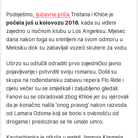
Podsjetimo,
ljubavna priča
Tristana i Khloe je
počela još u kolovozu 2016.
kada su viđeni
zajedno u noćnom klubu u Los Angelesu. Mjesec
dana nakon toga su snimljeni na svom odmoru u
Meksiku dok su zabavljali vozeći skutere za vodu.
Ubrzo su odlučili odraditi prvo zajedničko javno
pojavljivanje i potvrditi svoju romansu. Došli su
skupa na rođendansku zabavu repera Flo Ride i
cijelu večer su se smješkali i zaljubljeno gledali.
Fanovi su se obradovali zbog Khloe jer su vjerovali
da je konačno našla 'onog pravog' nakon razvoda
od Lamara Odoma koji se borio s ovisnošću od
drogama i predozirao se te umalo umro.
Kardashianka je otkrila u emisiji Jimmyja Kimmela