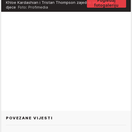
Pogledaj
Khloe Kardashian i Tristan Thompson zajedno imaju dvoje
fotogaleriju
djece
Foto: Profimedia
POVEZANE VIJESTI