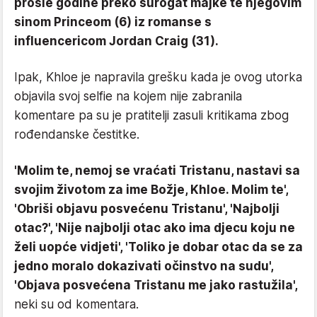
prošle godine preko surogat majke te njegovim
sinom Princeom (6) iz romanse s
influencericom Jordan Craig (31).
Ipak, Khloe je napravila grešku kada je ovog utorka
objavila svoj selfie na kojem nije zabranila
komentare pa su je pratitelji zasuli kritikama zbog
rođendanske čestitke.
'Molim te, nemoj se vraćati Tristanu, nastavi sa
svojim životom za ime Božje, Khloe. Molim te',
'Obriši objavu posvećenu Tristanu', 'Najbolji
otac?', 'Nije najbolji otac ako ima djecu koju ne
želi uopće vidjeti', 'Toliko je dobar otac da se za
jedno moralo dokazivati očinstvo na sudu',
'Objava posvećena Tristanu me jako rastužila',
neki su od komentara.