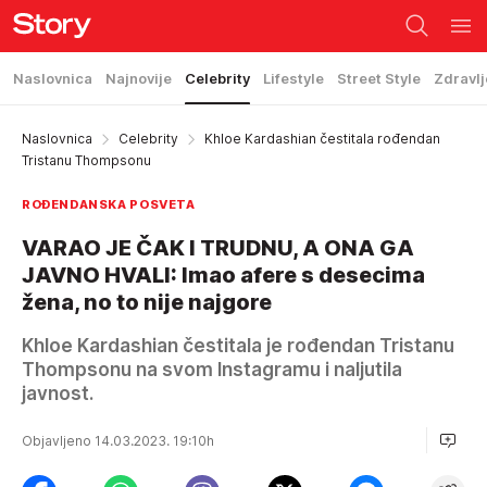
Naslovnica
Najnovije
Celebrity
Lifestyle
Street Style
Zdravlj
Naslovnica
Celebrity
Khloe Kardashian čestitala rođendan
Tristanu Thompsonu
ROĐENDANSKA POSVETA
VARAO JE ČAK I TRUDNU, A ONA GA
JAVNO HVALI: Imao afere s desecima
žena, no to nije najgore
Khloe Kardashian čestitala je rođendan Tristanu
Thompsonu na svom Instagramu i naljutila
javnost.
Objavljeno 14.03.2023. 19:10h