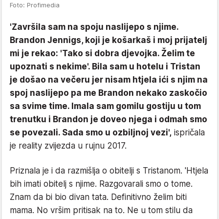
Foto: Profimedia
'Završila sam na spoju naslijepo s njime.
Brandon Jennigs, koji je košarkaš i moj prijatelj
mi je rekao: 'Tako si dobra djevojka. Želim te
upoznati s nekime'. Bila sam u hotelu i Tristan
je došao na večeru jer nisam htjela ići s njim na
spoj naslijepo pa me Brandon nekako zaskočio
sa svime time. Imala sam gomilu gostiju u tom
trenutku i Brandon je doveo njega i odmah smo
se povezali. Sada smo u ozbiljnoj vezi',
ispričala
je reality zvijezda u rujnu 2017.
Priznala je i da razmišlja o obitelji s Tristanom. 'Htjela
bih imati obitelj s njime. Razgovarali smo o tome.
Znam da bi bio divan tata. Definitivno želim biti
mama. No vršim pritisak na to. Ne u tom stilu da