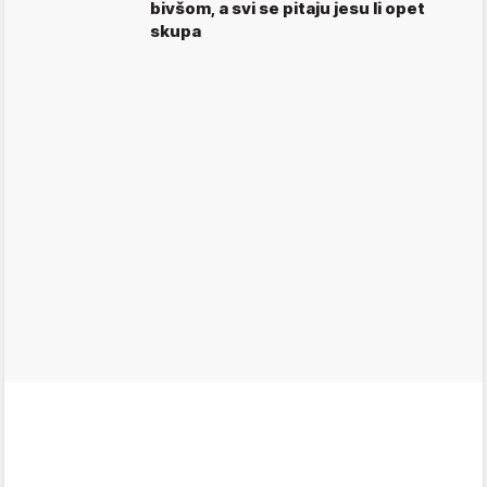
bivšom, a svi se pitaju jesu li opet
skupa