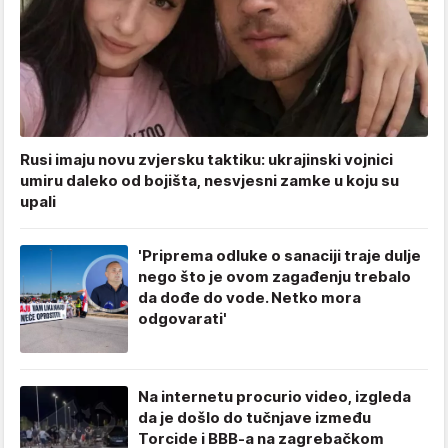
Rusi imaju novu zvjersku taktiku: ukrajinski vojnici
umiru daleko od bojišta, nesvjesni zamke u koju su
upali
'Priprema odluke o sanaciji traje dulje
nego što je ovom zagađenju trebalo
da dođe do vode. Netko mora
odgovarati'
Na internetu procurio video, izgleda
da je došlo do tučnjave između
Torcide i BBB-a na zagrebačkom