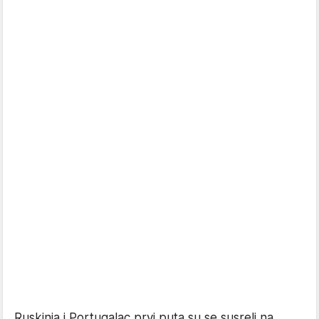
Ruskinja i Portugalac prvi puta su se susreli na