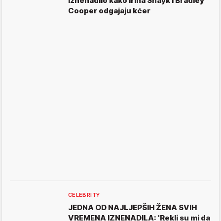
iznenadilo kako Irina Shayk i Bradley
Cooper odgajaju kćer
CELEBRITY
JEDNA OD NAJLJEPŠIH ŽENA SVIH
VREMENA IZNENADILA: 'Rekli su mi da