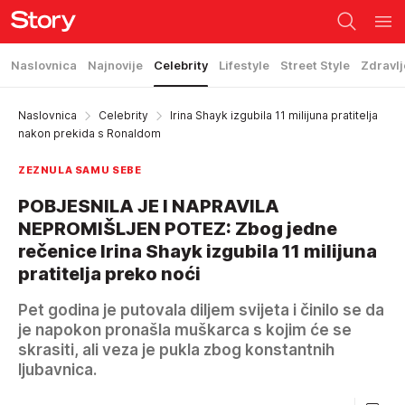
Naslovnica
Najnovije
Celebrity
Lifestyle
Street Style
Zdravlj
Naslovnica
Celebrity
Irina Shayk izgubila 11 milijuna pratitelja
nakon prekida s Ronaldom
ZEZNULA SAMU SEBE
POBJESNILA JE I NAPRAVILA
NEPROMIŠLJEN POTEZ: Zbog jedne
rečenice Irina Shayk izgubila 11 milijuna
pratitelja preko noći
Pet godina je putovala diljem svijeta i činilo se da
je napokon pronašla muškarca s kojim će se
skrasiti, ali veza je pukla zbog konstantnih
ljubavnica.