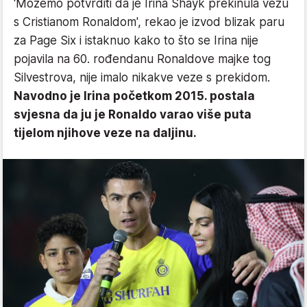
'Možemo potvrditi da je Irina Shayk prekinula vezu
s Cristianom Ronaldom', rekao je izvod blizak paru
za Page Six i istaknuo kako to što se Irina nije
pojavila na 60. rođendanu Ronaldove majke tog
Silvestrova, nije imalo nikakve veze s prekidom.
Navodno je Irina početkom 2015. postala
svjesna da ju je Ronaldo varao više puta
tijelom njihove veze na daljinu.