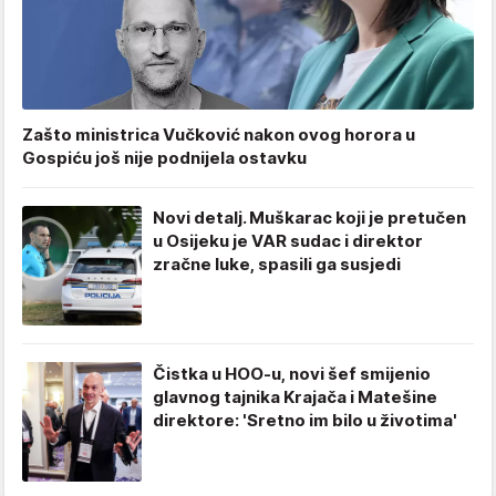
Zašto ministrica Vučković nakon ovog horora u
Gospiću još nije podnijela ostavku
Novi detalj. Muškarac koji je pretučen
u Osijeku je VAR sudac i direktor
zračne luke, spasili ga susjedi
Čistka u HOO-u, novi šef smijenio
glavnog tajnika Krajača i Matešine
direktore: 'Sretno im bilo u životima'