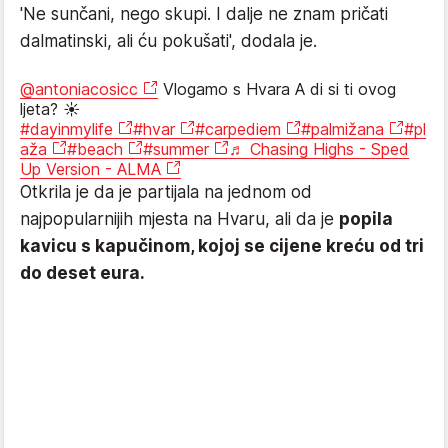
'Ne sunčani, nego skupi. I dalje ne znam pričati
dalmatinski, ali ću pokušati', dodala je.
@antoniacosicc
Vlogamo s Hvara A di si ti ovog
ljeta? ☀️
#dayinmylife
#hvar
#carpediem
#palmižana
#pl
aža
#beach
#summer
♬ Chasing Highs - Sped
Up Version - ALMA
Otkrila je da je partijala na jednom od
najpopularnijih mjesta na Hvaru, ali da je
popila
kavicu s kapučinom, kojoj se cijene kreću od tri
do deset eura.