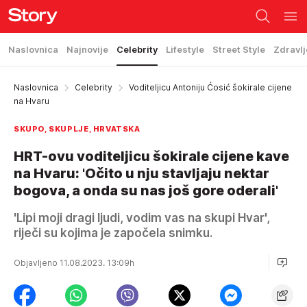
Naslovnica
Najnovije
Celebrity
Lifestyle
Street Style
Zdravlj
Naslovnica
Celebrity
Voditeljicu Antoniju Ćosić šokirale cijene
na Hvaru
SKUPO, SKUPLJE, HRVATSKA
HRT-ovu voditeljicu šokirale cijene kave
na Hvaru: 'Očito u nju stavljaju nektar
bogova, a onda su nas još gore oderali'
'Lipi moji dragi ljudi, vodim vas na skupi Hvar',
riječi su kojima je započela snimku.
Objavljeno 11.08.2023. 13:09h