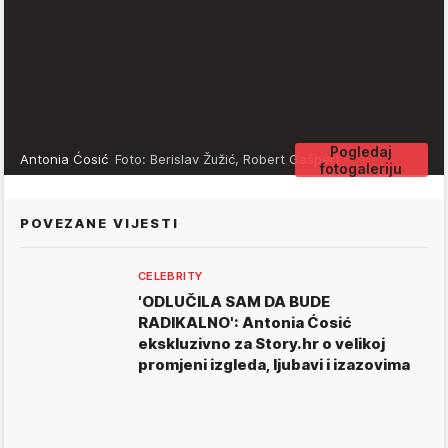
Pogledaj
Antonia Ćosić
Foto: Berislav Žužić, Robert Gašpert
fotogaleriju
POVEZANE VIJESTI
CELEBRITY
'ODLUČILA SAM DA BUDE
RADIKALNO': Antonia Ćosić
ekskluzivno za Story.hr o velikoj
promjeni izgleda, ljubavi i izazovima