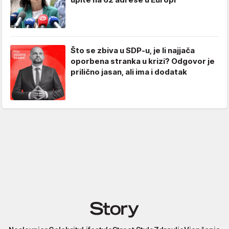
Što se zbiva u SDP-u, je li najjača
oporbena stranka u krizi? Odgovor je
prilično jasan, ali ima i dodatak
Story