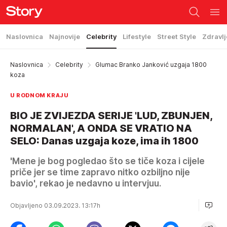
Naslovnica
Najnovije
Celebrity
Lifestyle
Street Style
Zdravlj
Naslovnica
Celebrity
Glumac Branko Janković uzgaja 1800
koza
U RODNOM KRAJU
BIO JE ZVIJEZDA SERIJE 'LUD, ZBUNJEN,
NORMALAN', A ONDA SE VRATIO NA
SELO: Danas uzgaja koze, ima ih 1800
'Mene je bog pogledao što se tiče koza i cijele
priče jer se time zapravo nitko ozbiljno nije
bavio', rekao je nedavno u intervjuu.
Objavljeno 03.09.2023. 13:17h