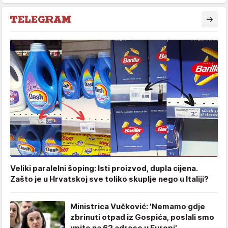
Veliki paralelni šoping: Isti proizvod, dupla cijena.
Zašto je u Hrvatskoj sve toliko skuplje nego u Italiji?
Ministrica Vučković: 'Nemamo gdje
zbrinuti otpad iz Gospića, poslali smo
upite na 62 adrese u Europi'