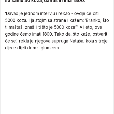
sa samo 30 koza, danas ih ima 1800.
'Davao je jednom intervju i rekao - ovdje će biti
5000 koza. I ja stojim sa strane i kažem: 'Branko, što
ti maštaš, znaš li ti što je 5000 koza?' Ali eto, ove
godine ćemo imati 1800. Tako da, što kaže, ostvarit
će se', rekla je njegova supruga Nataša, koja s troje
djece dijeli dom s glumcem.