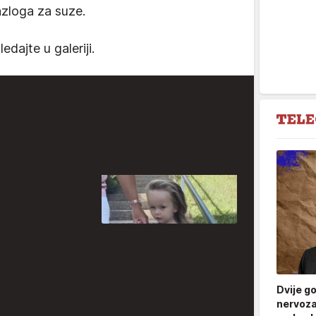
zloga za suze.
edajte u galeriji.
Dvije g
nervoza