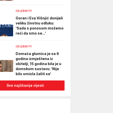
CELEBRITY
Goran i Eva Višnjić donijeli
veliku životnu odluku:
'Sada s ponosom možemo
reći da smo se...'
CELEBRITY
Domaća glumica je sa 6
godina izmještena iz
obitelji, 15 godina bila je u
domskom sustavu: 'Nije
bilo smisla žaliti se'
Sve najčitanije vijesti