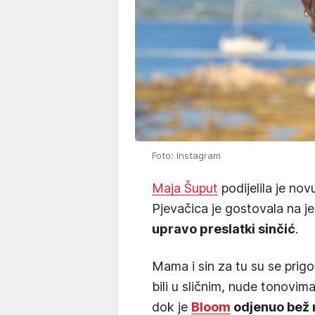
Foto: Instagram
Maja Šuput
podijelila je no
Pjevačica je gostovala na 
upravo preslatki sinčić
.
Mama i sin za tu su se prig
bili u sličnim, nude tonovima
dok je
Bloom
odjenuo bež m