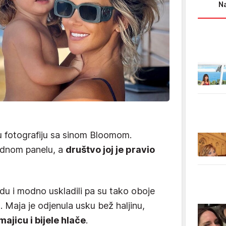
Na
vu fotografiju sa sinom Bloomom.
jednom panelu, a
društvo joj je pravio
odu i modno uskladili pa su tako oboje
. Maja je odjenula usku bež haljinu,
ajicu i bijele hlače
.