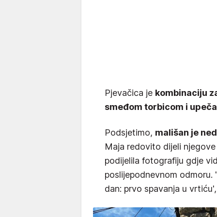
Pjevačica je
kombinaciju z
smeđom torbicom i upeča
Podsjetimo,
mališan je ne
Maja redovito dijeli njegov
podijelila fotografiju gdje 
poslijepodnevnom odmoru. 'U
dan: prvo spavanja u vrtiću',