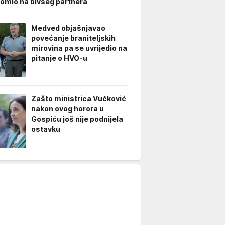
omio na bivšeg partnera
Medved objašnjavao
povećanje braniteljskih
mirovina pa se uvrijedio na
pitanje o HVO-u
Zašto ministrica Vučković
nakon ovog horora u
Gospiću još nije podnijela
ostavku