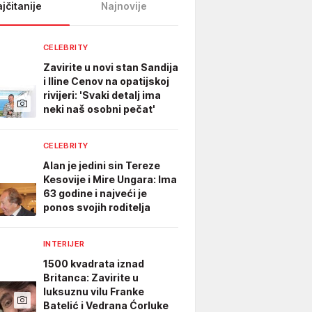
jčitanije
Najnovije
CELEBRITY
Zavirite u novi stan Sandija
i Iline Cenov na opatijskoj
rivijeri: 'Svaki detalj ima
neki naš osobni pečat'
CELEBRITY
Alan je jedini sin Tereze
Kesovije i Mire Ungara: Ima
63 godine i najveći je
ponos svojih roditelja
INTERIJER
1500 kvadrata iznad
Britanca: Zavirite u
luksuznu vilu Franke
Batelić i Vedrana Ćorluke