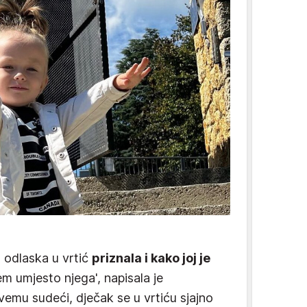
odlaska u vrtić
priznala i kako joj je
čem umjesto njega', napisala je
emu sudeći, dječak se u vrtiću sjajno