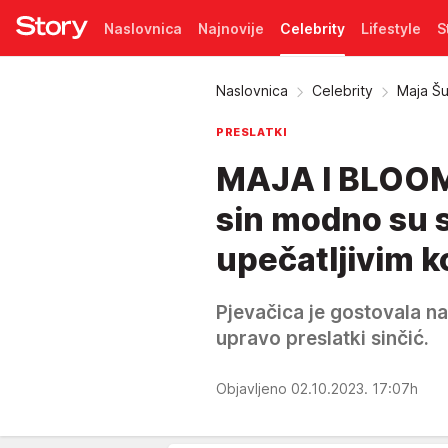
Naslovnica
Najnovije
Celebrity
Lifestyle
S
Pretplata
Naslovnica
Celebrity
Maja Šu
PRESLATKI
MAJA I BLOOM
sin modno su se
upečatljivim 
Pjevačica je gostovala na
upravo preslatki sinčić.
Objavljeno 02.10.2023. 17:07h