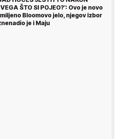
VEGA ŠTO SI POJEO?': Ovo je novo
miljeno Bloomovo jelo, njegov izbor
znenadio je i Maju