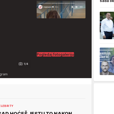
sada ok
Pogledaj fotogaleriju
1/4
agram
ELEBRITY
SAD HOĆEŠ JESTI I TO NAKON