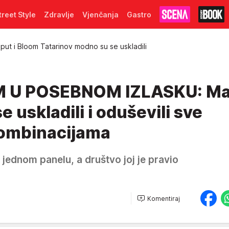
treet Style
Zdravlje
Vjenčanja
Gastro
put i Bloom Tatarinov modno su se uskladili
 U POSEBNOM IZLASKU: Ma
 uskladili i oduševili sve
kombinacijama
 jednom panelu, a društvo joj je pravio
Komentiraj