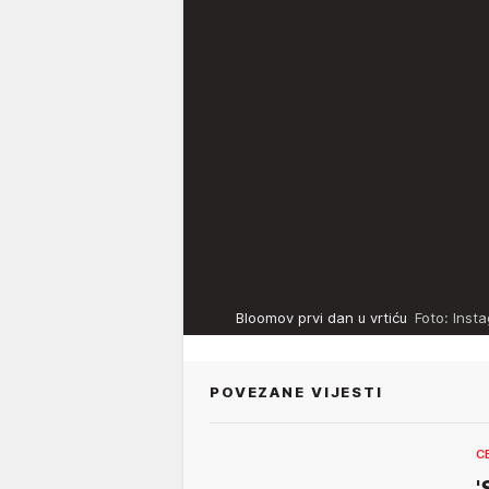
Bloomov prvi dan u vrtiću
Foto: Inst
POVEZANE VIJESTI
C
'