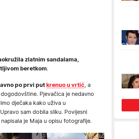
aokružila zlatnim sandalama,
tljivom beretkom
.
davno po prvi put
krenuo u vrtić
, a
e dogodovštine. Pjevačica je nedavno
vidimo dječaka kako uživa u
pravo sam dobila sliku. Povijesni
 napisala je Maja u opisu fotografije.