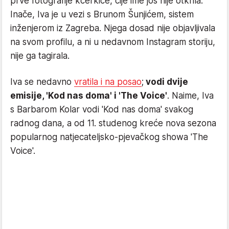
prve fotografije kćerkice, čije ime još nije otkrila.
Inače, Iva je u vezi s Brunom Šunjićem, sistem
inženjerom iz Zagreba. Njega dosad nije objavljivala
na svom profilu, a ni u nedavnom Instagram storiju,
nije ga tagirala.
Iva se nedavno
vratila i na posao
;
vodi dvije
emisije, 'Kod nas doma' i 'The Voice'
. Naime, Iva
s Barbarom Kolar vodi 'Kod nas doma' svakog
radnog dana, a od 11. studenog kreće nova sezona
popularnog natjecateljsko-pjevačkog showa 'The
Voice'.