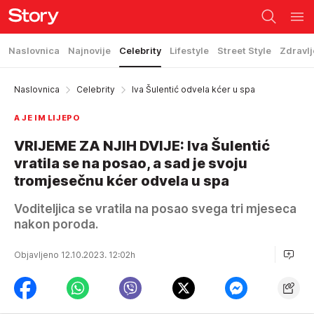
Naslovnica
Najnovije
Celebrity
Lifestyle
Street Style
Zdravlj
Naslovnica
Celebrity
Iva Šulentić odvela kćer u spa
A JE IM LIJEPO
VRIJEME ZA NJIH DVIJE: Iva Šulentić
vratila se na posao, a sad je svoju
tromjesečnu kćer odvela u spa
Voditeljica se vratila na posao svega tri mjeseca
nakon poroda.
Objavljeno 12.10.2023. 12:02h