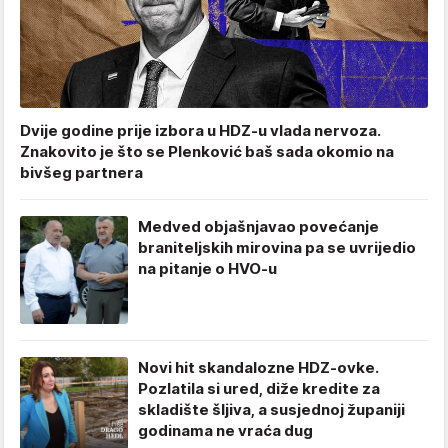
Dvije godine prije izbora u HDZ-u vlada nervoza.
Znakovito je što se Plenković baš sada okomio na
bivšeg partnera
Medved objašnjavao povećanje
braniteljskih mirovina pa se uvrijedio
na pitanje o HVO-u
Novi hit skandalozne HDZ-ovke.
Pozlatila si ured, diže kredite za
skladište šljiva, a susjednoj županiji
godinama ne vraća dug