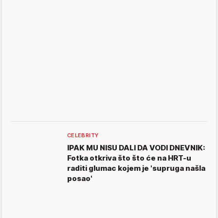
CELEBRITY
IPAK MU NISU DALI DA VODI DNEVNIK:
Fotka otkriva što što će na HRT-u
raditi glumac kojem je 'supruga našla
posao'