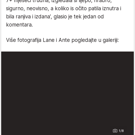
7+ mjeseci trudna, izgledala si lijepo, hrabro,
sigurno, neovisno, a koliko is očito patila iznutra i
bila ranjiva i izdana', glasio je tek jedan od
komentara.
Više fotografija Lane i Ante pogledajte u galeriji:
1/8