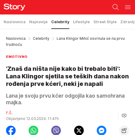
Naslovnica
Najnovije
Celebrity
Lifestyle
Street Style
Zdravlj
Naslovnica
Celebrity
Lana Klingor Mihić osvrnula se na prvu
trudnoću
EMOTIVNO
'Znaš da ništa nije kako bi trebalo biti':
Lana Klingor sjetila se teških dana nakon
rođenja prve kćeri, neki je napali
Lana je svoju prvu kćer odgojila kao samohrana
majka.
F.Š.
Objavljeno 12.03.2024. 11:47h