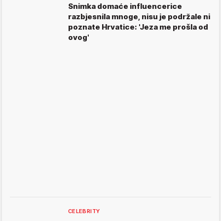
Snimka domaće influencerice
razbjesnila mnoge, nisu je podržale ni
poznate Hrvatice: 'Jeza me prošla od
ovog'
CELEBRITY