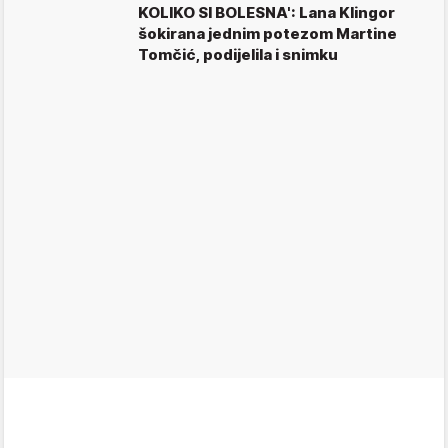
KOLIKO SI BOLESNA': Lana Klingor
šokirana jednim potezom Martine
Tomčić, podijelila i snimku